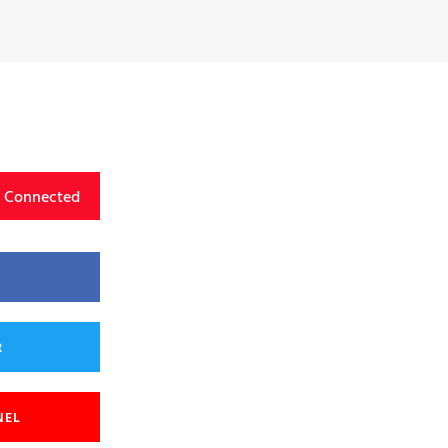
y Connected
R
NEL