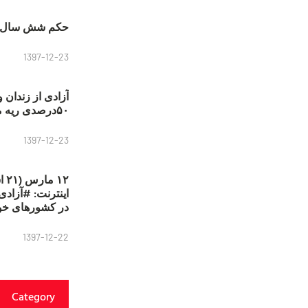
حکم شش سال ح
1397-12-23
آزادی از زندان 
۵۰درصدی ریه مصطفی دانشجو
1397-12-23
۱۲
در کشورهای خو
1397-12-22
Category