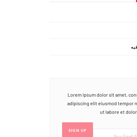
یه
Lorem ipsum dolor sit amet, co
adipiscing elit eiusmod tempor 
ut labore et dol
SIGN UP