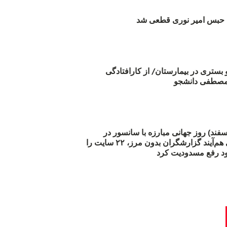
بس امیر نوری قطعی شد
و بستری در بیمارستان/ از کارافتادگی
 مارس (۲۱ اسفند) روز جهانی مبارزه با سانسور در
اینترنت: #آزادی هم‌آیند گزارشگران‌ بدون مرز، ۲۲ سایت را
د رفع مسدودیت کرد