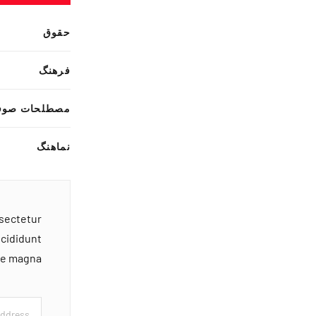
حقوق
فرهنگ
مصطلحات صوف
نماهنگ
nsectetur
ncididunt
ore magna