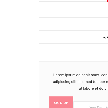
یه
Lorem ipsum dolor sit amet, co
adipiscing elit eiusmod tempor 
ut labore et dol
SIGN UP