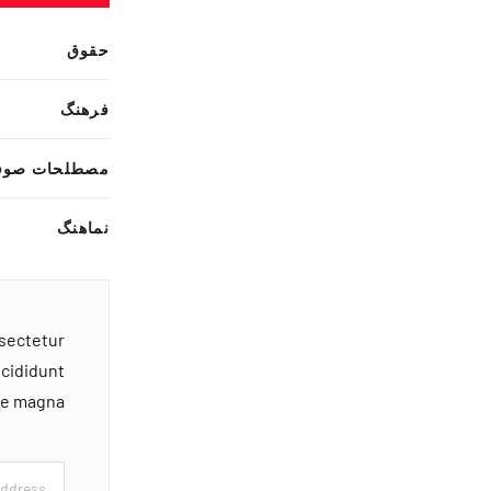
حقوق
فرهنگ
مصطلحات صوف
نماهنگ
nsectetur
ncididunt
ore magna