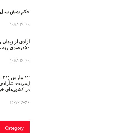
حکم شش سال ح
1397-12-23
آزادی از زندان 
۵۰درصدی ریه مصطفی دانشجو
1397-12-23
۱۲
در کشورهای خو
1397-12-22
Category