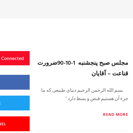
y Connected
مجلس صبح پنجشنبه 1-10-90ضرورت
قناعت – آقایان
بسم الله الرحمن الرحیم دنیای طبیعی که ما
جزء آن هستیم قبض و بسط دارد ٬
R
READ MORE
NEL