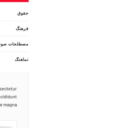
حقوق
فرهنگ
مصطلحات صوف
نماهنگ
nsectetur
ncididunt
ore magna