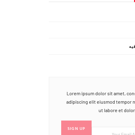
یه
Lorem ipsum dolor sit amet, co
adipiscing elit eiusmod tempor 
ut labore et dol
SIGN UP