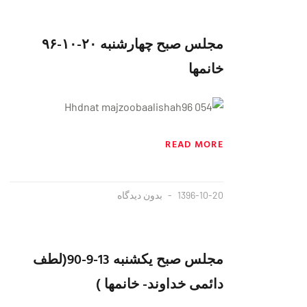
مجلس صبح چهارشنبه ۲۰-۱۰-۹۶
خانمها
READ MORE
1396-10-20
بدون دیدگاه
مجلس صبح یکشنبه 13-9-90(لطف
دائمی خداوند- خانمها )