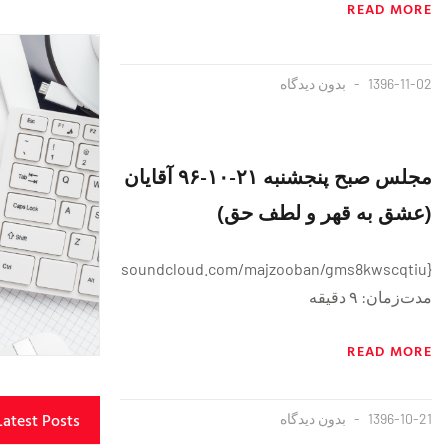
READ MORE
1396-11-02
بدون دیدگاه
مجلس صبح پنجشنبه ۲۱-۱۰-۹۶ آقایان
(عشق به قهر و لطف حق)
{https://soundcloud.com/majzooban/gms8kwscqtiu}
مدت‌زمان: ۹ دقیقه
READ MORE
Latest Posts
1396-10-21
بدون دیدگاه