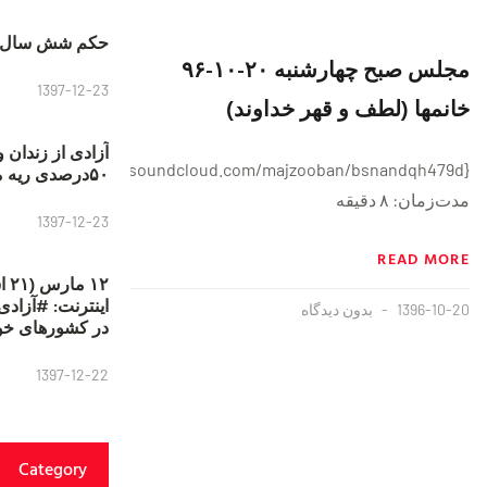
حکم شش سال ح
مجلس صبح چهارشنبه ۲۰-۱۰-۹۶
1397-12-23
خانمها (لطف و قهر خداوند)
آزادی از زندان 
{https://soundcloud.com/majzooban/bsnandqh479d}
۵۰درصدی ریه مصطفی دانشجو
مدت‌زمان: ۸ دقیقه
1397-12-23
READ MORE
۱۲
1396-10-20
بدون دیدگاه
در کشورهای خو
1397-12-22
Category