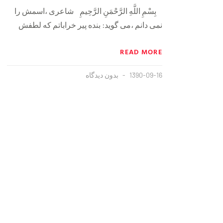
بِسْمِ اللَّهِ الرَّحْمَنِ الرَّحِيمِ شاعری ،اسمش را
نمی دانم ،می گوید: بنده پیر خراباتم که لطفش
READ MORE
1390-09-16
بدون دیدگاه