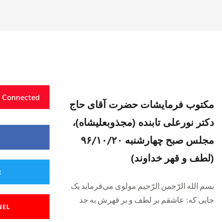
y Connected
مکتوب فرمایشات حضرت آقای حاج
دکتر نورعلی تابنده (مجذوبعلیشاه)،
مجلس صبح چهارشنبه ۹۶/۱۰/۲۰
(لطف و قهر خداوند)
R
بسم الله الرّحمن الرّحیم مولوی می‌فرماید یک
جایی که: عاشقم بر لطف و بر قهرش به جد
NEL