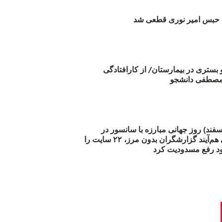
بس امیر نوری قطعی شد
و بستری در بیمارستان/ از کارافتادگی
 مارس (۲۱ اسفند) روز جهانی مبارزه با سانسور در
اینترنت: #آزادی هم‌آیند گزارشگران‌ بدون مرز، ۲۲ سایت را
د رفع مسدودیت کرد