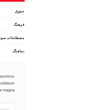
حقوق
فرهنگ
مصطلحات صوف
نماهنگ
nsectetur
ncididunt
ore magna