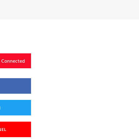
y Connected
R
NEL