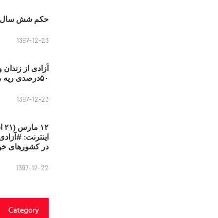
حکم شش سال ح
1397-12-23
آزادی از زندان 
۵۰درصدی ریه مصطفی دانشجو
1397-12-23
۱۲
در کشورهای خو
1397-12-22
Category