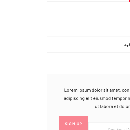
یه
Lorem ipsum dolor sit amet, co
adipiscing elit eiusmod tempor 
ut labore et dol
SIGN UP