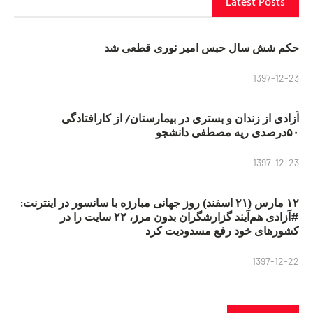
Latest Posts
حکم شش سال حبس امیر نوری قطعی شد
1397-12-23
آزادی از زندان و بستری در بیمارستان/ از کارافتادگی
۵۰درصدی ریه مصطفی دانشجو
1397-12-23
۱۲ مارس (۲۱ اسفند) روز جهانی مبارزه با سانسور در اینترنت:
#آزادی هم‌آیند گزارشگران‌ بدون مرز، ۲۲ سایت را در
کشورهای خود رفع مسدودیت کرد
1397-12-22