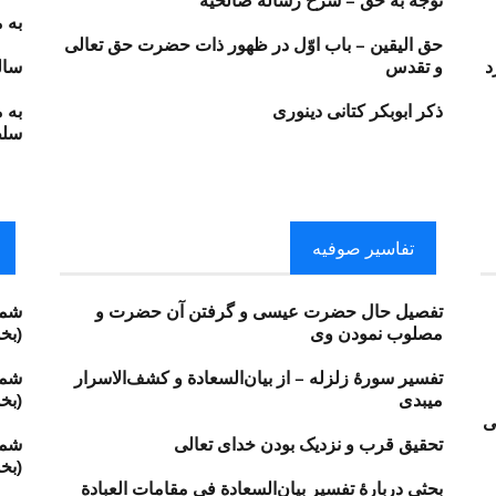
توجه به حق – شرح رساله صالحیه
به 
حق اليقين – باب اوّل در ظهور ذات حضرت حق‌ تعالى
د
و تقدس
سال
ذکر ابوبکر کتانى دینوری
به‌
سلط
تفاسیر صوفیه​
تفصیل حال حضرت عیسى و گرفتن آن حضرت و
شمس
مصلوب نمودن وى
(بخ
تفسیر سورهٔ زلزله – از بیان‌السعادة و کشف‌الاسرار
شمس
میبدی
(بخ
ى
تحقيق قرب و نزديک بودن خداى تعالی
شمس
(بخ
بحثی دربارهٔ تفسیر بیان‌السعادة فی مقامات العبادة