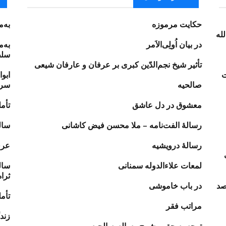
حکایت مرموزه
به‌
له
در بیان اُولِی‌الاَمر
به‌
سلط
تأثير شيخ نجم‏‌الدّين كبرى بر عرفان و عارفان شيعى
ت
ابو
صالحیه
سره
معشوق در دل عاشق
تأم
رسالهٔ الفت‌‏نامه‏ – ملا محسن فیض کاشانی
سال
رسالهٔ درویشیه
عرف
لمعات علاءالدوله‏ سمنانی
سال
ثراه
صد
در باب خاموشی
تأم
مراتب فقر
زند