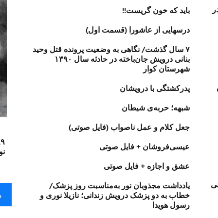
در
باید که خون گریست!!
درسهایی از عاشورا (قسمت اول)
۷ سال گذشت/ نگاهی به وضعیت پرونده قتل وحید
بنانی درویش جان‌باخته در حادثه سال ۱۳۹۰
شهرستان کوار
یش
پدرکشتگی با درویشان
شبهه؛ حربه‌ی شیطان
جعل کلام و عمل ناصواب (فایل صوتی)
عیسی‌فروشان + فایل صوتی
نو
عشق و اجازه + فایل صوتی
 روحانی
یادداشت مجذوبان نور به‌مناسبت روز پزشک/
م
خطاب به دو پزشک درویش زندانی؛ نازیلا نوری و
رسول هویدا