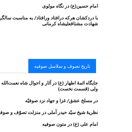
امام حسین(ع) در نگاه مولوی
با دردكشان هركه درافتاد ورافتاد/ به‌ مناسبت سالگر
شهادت مشتاقعلیشاه كرمانى
تاریخ تصوف و سلاسل صوفیه
جایگاه ائمۀ اطهار (ع) در آثار و احوال شاه نعمت‌الله
ولی (قسمت نخست)
در مسلخِ عشق/ غزا و جهاد نزد صوفیّه
نظريهٔ شيخ سيّد حيدر آملى در منزلت تصوّف و صوف
امام علی (ع) در متون صوفیه