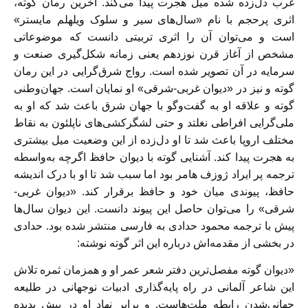
غرب دل‌زده شده میل هجرت پیدا می‌کند. آخرین رمان گوته،
اثری پرحجم با نام «سال‌های سیر و سلوک ویلهلم مایستر»
است و می‌توان آن را اثری تربیتی دانست که موضوعاتی
مشخص از آغاز قرن نوزدهم یعنی زمانه شکل‌گیری صنعت و
سرمایه در آن تصویر شده است. رواج شرق‌گرایی در این رمان
گوته و نیز در «دیوان غربی-شرقی» او نمایان است. جهان‌وطنی
گوته و علاقه او به گفت‌وگو با جهان شرق باعث شد که او به
ملی‌گرایی افراطی نغلتد و حتی لشگرکشی‌های ناپلئون به نقاط
مختلف اروپا باعث شد تا او دل‌زده از این وضعیت میل بیشتری
به هجرت پیدا کند. آشنایی گوته با دیوان حافظ اگرچه به‌واسطه
ترجمه پر ایراد ژوزف هامر بود اما سبب شد تا او با درک اندیشه
حافظ، پیوندی میان خود و حافظ برقرار کند. «دیوان غربی-
شرقی» را می‌توان حاصل این پیوند دانست. این دیوان سال‌ها
پیش با ترجمه محمود حدادی به فارسی منتشر شده بود. حدادی
در بخشی از مقدمه‌اش درباره این اثر گوته نوشته:
«دیوان گوته مفصل‌ترین دفتر شعر عمر او و همزمان ثمره تلاش
این شاعر آلمانی در راه پایه‌گذاری ادبیات نوجهانی در طلیعه
جهانی‌شدن رابطه ملت‌هاست. و برابر نهاد او در پیش پدیده