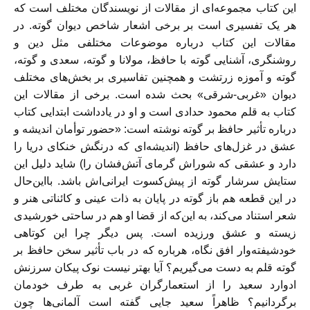
این کتاب مجموعه‌ای از مقالات از نویسندگان مختلف است که
هر یک تفسیری است بر برخی اشعار شاخص دیوان گوته. در
مقالات این کتاب درباره موضوعات مختلفی مثل دین و
روشنگری، آشنایی گوته با حافظ، مولانا و گوته، سعدی و گوته،
گوته و آموزه زرتشت و همچنین تفاسیری بر بخش‌های مختلف
دیوان «غربی-شرقی» بحث شده است. برخی از مقالات این
کتاب به قلم محمود حدادی است و او در یادداشت ابتدایی کتاب
درباره تأثیر حافظ بر گوته نوشته است: «حضور توأمان اندیشه و
عشق در غزل‌های حافظ (اندیشه‌ای که درنگش خنکای دریا را
دارد و عشقی که شوراش گرمای آتش‌فشان را) شاید دلیل این
ستایش سرشار گوته از پیش‌کسوت ایرانی‌اش باشد. بااین‌حال
در این قطعه هم باز گوته در پایان به ذات عینی و کائناتی هنر و
شعر استناد می‌کند، به این‌که از قضا او هم در ساحتی خورشیدی
زیسته و عشق ورزیده است. پس دیگر چرا این کوتاهی
خودشیفته‌وار افق نگاه، هرباره که در باب تأثیر سخن حافظ بر
گوته قلم به دست می‌گیریم؟ آیا بهتر نیست نوک پیکان سرزنش
ادوارد سعید را از استعمارگران غربی به طرف خودمان
برگردانیم؟ ظاهراً سعید جایی گفته است آلمانی‌ها چون