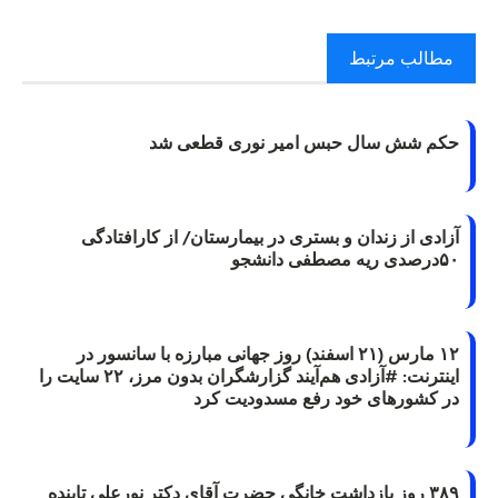
مطالب مرتبط
حکم شش سال حبس امیر نوری قطعی شد
آزادی از زندان و بستری در بیمارستان/ از کارافتادگی
۵۰درصدی ریه مصطفی دانشجو
۱۲ مارس (۲۱ اسفند) روز جهانی مبارزه با سانسور در
اینترنت: #آزادی هم‌آیند گزارشگران‌ بدون مرز، ۲۲ سایت را
در کشورهای خود رفع مسدودیت کرد
۳۸۹ روز بازداشت خانگی حضرت آقای دکتر نورعلی تابنده