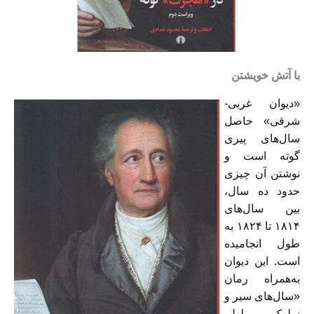
با آتش خویشتن
«دیوان غربی-
شرقی» حاصل
سال‌های پیری
گوته است و
نوشتن آن چیزی
حدود ده سال،
بین سال‌های
١٨١۴ تا ١٨٢۴ به
طول انجامیده
است. این دیوان
به‌همراه رمان
«سال‌های سیر و
سلوک ویلهلم