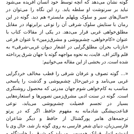
گوته نشان می‌دهد که آنچه توسط خود انسان آفریده می‌شود
نباید بر سرنوشت او سلطه یابد. رد این نگاه را می‌توان در
«سال‌های سیر و سلوک ویلهلم مایستر» هم دید. گوته در این
رمان با ستایش سلوک شرقی آن را نوعی برابرنهاد در مقابل
مطلق‌خواهی غربی قرار می‌دهد. در یکی از مقالات کتاب با
عنوان «کام‌خواهی، چشم‌پوشی و مشرق‌زمین» با عنوان فرعی
«بازتاب بحران مطلق‌گرایی در اشعار دیوان غربی-شرقی» به
قلم والتر اف. فایت، به نحوه مواجهه گوته با جهان شرق پرداخته
شده است. در بخشی از این مقاله می‌خوانیم:
«… گوته تصوف و عرفان شرقی را قطب مخالف خردگرایی
غربی می‌نامد و درعین‌حال چشم‌پوشی و گذشت را پاسخی
مناسب به کام‌خواهی شوم جهان مدرنی که محصول روشنگری
است. گوته در سنت ادبی مشرق‌زمین تصویرها و استعاره‌هایی
بسیار در تجسم فضیلت چشم‌پوشی می‌یابد، نوعی
قناعت‌پیشگی شادمانه به مفهوم حافظ. اگر که در پرتو
ترجمه‌های هامر پورگشتال از حافظ و دیگر شاعران
فارسی‌زبان، دنیای شعر فارسی به روی گوته باز شد، حال وی با
اندیشه اتمار فرانک همسویی می‌یابد که شرق را خاستگاه و