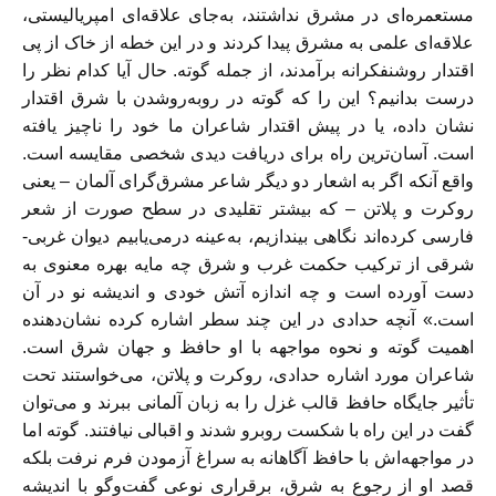
مستعمره‌ای در مشرق نداشتند، به‌جای علاقه‌ای امپریالیستی،
علاقه‌ای علمی به مشرق پیدا کردند و در این خطه از خاک از پی
اقتدار روشنفکرانه برآمدند، از جمله گوته. حال آیا کدام نظر را
درست بدانیم؟ این را که گوته در روبه‌روشدن با شرق اقتدار
نشان داده، یا در پیش اقتدار شاعران ما خود را ناچیز یافته
است. آسان‌ترین راه برای دریافت دیدی شخصی مقایسه است.
واقع آنکه اگر به اشعار دو دیگر شاعر مشرق‌گرای آلمان – یعنی
روکرت و پلاتن – که بیشتر تقلیدی در سطح صورت از شعر
فارسی کرده‌اند نگاهی بیندازیم، به‌عینه درمی‌یابیم دیوان غربی-
شرقی از ترکیب حکمت غرب و شرق چه مایه بهره معنوی به
دست آورده است و چه اندازه آتش خودی و اندیشه نو در آن
است.» آنچه حدادی در این چند سطر اشاره کرده نشان‌دهنده
اهمیت گوته و نحوه مواجهه با او حافظ و جهان شرق است.
شاعران مورد اشاره حدادی، روکرت و پلاتن، می‌خواستند تحت‌
تأثیر جایگاه حافظ قالب غزل را به زبان آلمانی ببرند و می‌توان
گفت در این راه با شکست روبرو شدند و اقبالی نیافتند. گوته اما
در مواجهه‌اش با حافظ آگاهانه به سراغ آزمودن فرم نرفت بلکه
قصد او از رجوع به شرق، برقراری نوعی گفت‌وگو با اندیشه