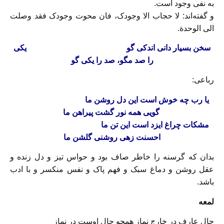
به نفى وجود است.
و گفته‌‏اند: لا حجاب الا وجودک، فان محوت وجودک فقد وصلت
الى الوحدة.
سخن بسیار دانى اندکى گو یکى
را صد مگو، صد را یکى گو
رباعى‏:
یا رب چه خوش است این دل روشن ما
گویى همه نور گشت پیراهن ما
مشکات چراغ ایزد است این تن ما
احسنت زهى روشنى گلشن ما
بدان که گرسنه را خاطر صاف بود و حواس تیز و دل زنده و
عقل روشن و دماغ سبک و فهم پاک و نفس منکسر و با ادب
باشد.
لمعه
حال عارف در خارج نماز همچو حال اوست در نماز