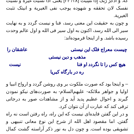
که: وَ اذْکُرْ رَبَّکَ إِذا نَسِیتَ‏ [۱۸/ ۲۴] یعنى: اذا نسیت غیره و نسیت
نفسک لان تحققه و شهوده یوجب نفى الغیریة و انیتک تثبت
الغیریة.
و چون به حقیقت این معنى رسد، فنا و نیست گردد و به ‌‌نهایت
سیر الى الله رسد، اکنون به اول سیر فى الله و اول عالم وحدت
رسیده باشد. و از اینجا فرموده‌‏اند:
چیست معراج فلک این نیستى‏ عاشقان را
مذهب و دین نیستى‏
هیچ کس را تا نگردد او فنا نیست
ره در بارگاه کبریا
– و اینجا بود که صورت ملکوت بر وى روشن گردد و ارواح انبیا و
اولیا و جواهر ملائکه- علیهم‌السلام- به صورت‌هاى نیکو نمودن
گیرند و احوال عظیم پدید آید و از مشاهدات صور به درجاتى
ترقى کند که عبارت از آن نتوان کرد.
و در این گفتن فایده‌‏اى نیست که این راه، راه رفتن است نه راه
گفتن. اما مقصود اهل الله از شرح این نوع معانى تنبیهى و
تشویقى بوده است. و چون دل به نور ذکر آراسته گشت کمال