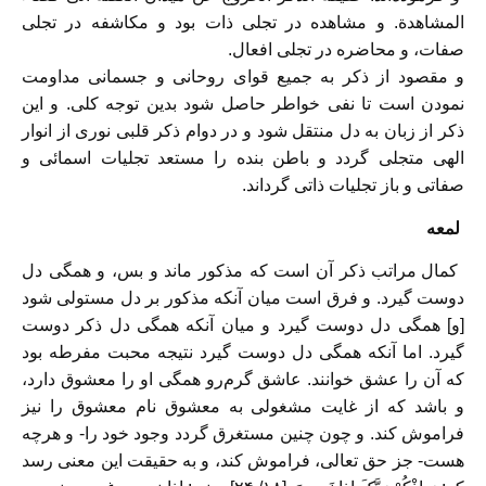
المشاهدة. و مشاهده در تجلى ذات بود و مکاشفه در تجلى
صفات، و محاضره در تجلى افعال.
و مقصود از ذکر به جمیع قواى روحانى و جسمانى مداومت
نمودن است تا نفى خواطر حاصل شود بدین توجه کلى. و این
ذکر از زبان به دل منتقل شود و در دوام ذکر قلبى نورى از انوار
الهى متجلى گردد و باطن بنده را مستعد تجلیات اسمائى و
صفاتى و باز تجلیات ذاتى گرداند.
لمعه
کمال مراتب ذکر آن است که مذکور ماند و بس، و همگى دل
دوست گیرد. و فرق است میان آنکه مذکور بر دل مستولى شود
[و] همگى دل دوست گیرد و میان آنکه همگى دل ذکر دوست
گیرد. اما آنکه همگى دل دوست گیرد نتیجه محبت مفرطه بود
که آن را عشق خوانند. عاشق گرم‌رو همگى او را معشوق دارد،
و باشد که از غایت مشغولى به معشوق نام معشوق را نیز
فراموش کند. و چون چنین مستغرق گردد وجود خود را- و هرچه
هست- جز حق تعالى، فراموش کند، و به حقیقت این معنى رسد