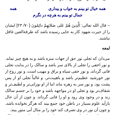
همه خیال تو بینم به خواب و بیدارى ‏ همه
جمال تو بینم به هرچه در نگرم‏
– قال الله تعالى: الَّذِینَ هُمْ عَلى‏ صَلاتِهِمْ دائِمُونَ‏ [۷۰/ ۲۳] ایشان
را از حیرت شهود کار به جایى رسیده باشد که طرفةالعین غافل
نباشند.
لمعه
مى‌‏دان که تجلى نور حق از جهات منزه باشد و به هیچ چیز نماند.
و نور اخفى را تجلى از بالاى سر باشد و سالک را در بدایت تجلى
فانى گرداند. و نور خفى سیاه و براق و مهیب است. و نور روح از
نور خورشید عظیم‏‌تر باشد و باهیبت‏‌تر، و غالباً تجلى او از پس
پشت بود. و نور سر به زهره ماند اما از او نورانى‏‌تر و لطیف‏‌تر و
شفاف‏‌تر بود و تجلى او در مواجهه باشد و خود را بر جسم سالک
زند و در وجود وى رود و او را فانى گرداند. و چون از آن حال
بازآید علوم بسیار در باطن خود جمع بیند که هرگز نخوانده باشد.
و چون آن نور در وى تصرف کند خود را بر مثال آبى منور بیند.