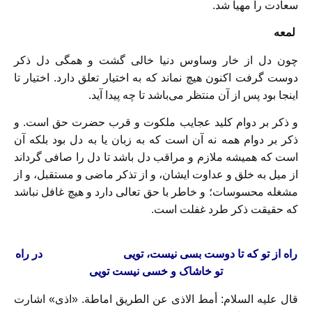
سعادت را مهیا شد.
لمعه
چون دل از خار وساوس دنیا خالى گشت و همگى دل ذکر
دوست گرفت اکنون هیچ نماند که به اختیار تعلق دارد. اختیار تا
اینجا بود پس از آن منتظر مى‏‌باشد تا چه پیدا آید.
و ذکر بر دوام کلید عجایب ملکوت و قرب حضرت حق است. و
ذکر بر دوام همه نه آن است که به زبان یا به دل بود بلکه آن
است که همیشه ملازم و مراقب دل باشد تا دل را صافى گرداند
از میل به خلق و عداوت ایشان، و از تذکر ماضى و مستقبل، و از
مشغله محسوسات؛ و خاطر با حق تعالى دارد و هیچ غافل نباشد
که حقیقت ذکر طرد غفلت است.
راه از تو که تا دوست بسى نیست، تویى‏ در راه
تو خاشاک و خسى نیست تویى‏
قال علیه السلام: أمط الاذى عن الطریق اماطة. «اذى» اشارت