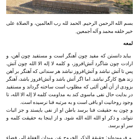
بسم الله الرحمن الرحیم‏. الحمد لله رب العالمین، و الصلاة على
خیر خلقه محمد و آله أجمعین‏.
لمعه
بباید دانستن که مفید چون آهنگر است و مستفید چون آهن، و
ارادت چون شاگرد آتش‌افروز، و کلمه لا إله الا الله چون آتش.
پس تا آتش نباشد و آتش‌افروز نباشد هر سندانى که آهنگر بر آهن
زند هیچ کارگر نباشد. اما اگر آتش باشد و آتش‌افروز باشد، آهنگر
بزودى از آن آهن آلتى که مطلوب است ساخته گرداند و مستفید
در بدایت حال نفى ماسوى کند به مداومت کلمه لا إله الا الله، تا
وجود روحانیت او باقى است و به مرتبه فنا نرسیده است.
و چون به حقیقت فنا برسد باطن او از نفى بایستد و جز اثبات
نتواند، و ذکر او الله الله الله شود. و از اینجا به حقیقت کلمه و
سر او برسد.
و فرموده‌‏اند: حقیقة الذکر الخروج عن میدان الغفلة الى فضاء