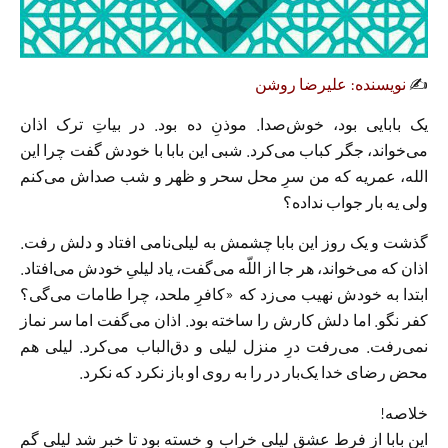
✍️
نویسنده: علیرضا روشن
یک بابایی بود، خوش‌صدا. موذنِ ده بود. در بیاتِ ترک اذان
مى‌خواند، جگر کباب مى‌کرد. شبى این بابا با خودش گفت چرا این
الله، عمریه که من سرِ محل سحر و ظهر و شب صداش مى‌کنم
ولى یه بار جواب نداده؟
گذشت و یک روز این بابا چشمش به لیلی‌نامى افتاد و دلش رفت.
اذان که مى‌خواند، هر جا از اللّه مى‌گفت، یاد لیلىِ خودش مى‌افتاد.
ابتدا به خودش نهیب مى‌زد که «کافرِ ملحد، چرا طامات مى‌گى؟
کفر نگو. اما دلش کارش را ساخته بود. اذان مى‌گفت اما سر نماز
نمى‌رفت. مى‌رفت درِ منزل لیلی و دق‌‌الباب مى‌کرد. لیلى هم
محض رضاى خدا یک‌بار در را به روى او باز نکرد که نکرد.
خلاصه!
این بابا از فرط عشق لیلى خراب و خسته بود تا خبر شد لیلى گم