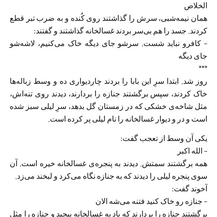
الخلاص
همان نیمه‌شبی، سرش را گذاشتند روی کُنده و به ضرب تبر قطع
کردند. جسد را هم بی‌سر بردند غسالخانه گذاشتند و گفتند:
– کافرو نباید شست. سرشو جای دیگه خاک مى‌کنیم، لاشه‌شو
جاى دیگه
***
روز شد. ابتدا سرِ این بابا را بردند چاردیوارى ده و وسط زباله‌ها
خاک کردند، سپس برگشتند جنازه را بردارند، دیدند روی تنه‌اش،
مثل شاخه‌ی خشکى که در زمستان گل بدهد، سرِ لیلی سبز شده
است و در و دیوار غسالخانه را نام لیلی پر کرده است.
یکى آن وسط از تعجب گفت:
– الله اکبر
همه برگشتند سمتش. دیدند به پنجره‌ی غسالخانه خیره است. آن
سوى پنجره لیلى را دیدند که به جنازه نگاه مى‌کرد و لبخند مى‌زد.
آخوند گفت:
– جنازه رو خاک کنید فتنه مى‌شه الان
برگشتند جنازه را بردارند که باد به غسالخانه پیچید و جنازه را مثل