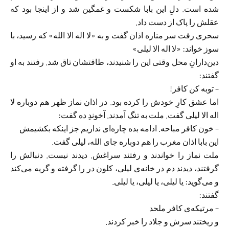
شده است. دلِ این بابا شکست و غمگین شد و از اینجا بود که
عقلش را پاک از دست داد.
سحرى رفت سر مناره اذان گفت و به «لا اله الا الله» که رسید، با
سوز خواند: «لا اله الا لیلى»
دین‌دارانِ محل وقتى این را شنیدند، طاقتشان تاق شد. رفتند به او
گفتند:
– توبه کن کافر!
اما عشق کارِ خودش را کرده بود. در اذان نماز ظهر هم دوباره لا
اله الا لیلى گفت. ملت به تنگ آمدند. آخوندِ ده گفت:
– خون کافر مباحه. ادامه بده چاره‌ای نداریم جز اینکه بکشیمش
این بابا اذان مغرب را هم دوباره جای الله، لیلی گفت.
ملت نماز را خواندند و رفتند سراغش. دیدند نیست. دنبالش را
گرفتند، دیدند دم در خانه‌ی لیلى، کلون در را گرفته و گریه مى‌کند
و مى‌گوید: یا لیلی، یا لیلى، یا لیلى.
گفتند:
– مرتیکه‌ى کافر ملحد
و ریختند سرش و جلاد را خبر کردند.