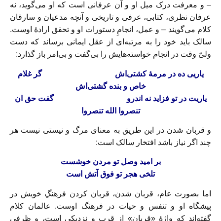
– و معرفت درک میل او و آن عرفانی است که او می‌گوید، نه
عرفان نظری، کتابی، عرفی و تاریخی و آنچه مدعیان و سارقان
کلام می‌گویند – و عمل، انجامِ دستورات او و تحقق ارادهٔ اوست.
سالک باید خود را به مرتبه‌ای از عقل ایمانی برساند که دست
ولیّ وقت در انجام خواسته‌هایش را بی‌گفت و بی‌امر باز گذارد:
یاریی ده در مرمهٔ کشتی‌‌اش
گر غلام
خاص و بنده گشتی‌اش
یاریت در تو فزاید نه اندرو
گفت حق ان
تنصروا الله تنصروا
و قربان شدن در این طریق به معنای مرگ و نیستی نیست هر
چند اگر نیاز باشد افتخار سالک است:
بر امید وصل تو مردن خوشست
تلخی هجر تو فوق آتش است
اما بصورت عام، قربان شدن، قربان کردن فرهنگِ خویش در
پیشگاه او و تنفس و حیات در فرهنگ اوست. عالمان کلام
گفته‌اند که واژهٔ «قربان» از قرب و نزدیکی است، و ظرفی