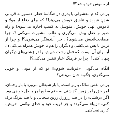
از ناموس خود باشد؟!!
برادر، کدام معشوقی یا پدری در هنگامهٔ خطر، دستور به قربانی
شدنِ فرزند و عاشق خویش می‌دهد!؟ که برای دفاع از مولا و
ناموس الهی خویش، متوسل به کسب اجازه می‌شوی! و راه
صبر و عقل پیش می‌گیری و طلب مشورت می‌کنی!؟، چرا
مصلحت‌اندیش می‌شوی؟!، چرا آینده‌نگر می‌شوی؟! و چرا از
ترس پا پس می‌کشی و دیگران را هم با خویش همراه می‌کنی؟!،
آیا برای آن نیست که فعل زشت خویش را در زشتی‌های دیگران
پنهان کنی؟. چرا در فرهنگ اغیار تنفس می‌کنی؟!
آنگاه می‌گویی: «قربانت شوم»!! تو که از مویی و خویی
نمی‌گذری، چگونه جان می‌دهی؟!
برادر، نفس سالک باربر است، یا بار شیطان می‌برد یا بار رحمان.
امر حق را بر زمین گذاشتی به حتم مطیع امر باطل خواهی بود.
اگر «زشتی» را در صد زرورق زرین بپیچانی و با صد نیرنگ بزک
کنی، «زیبا» نمی‌گردد و جز فریب خود و خدای توهّمی! خویش،
کاری نمی‌کنی.