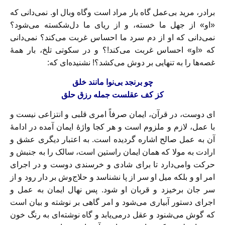
برادر، مرید بی‌عمل‌ گاه بار مراد است و‌گاه وبال او. نمی‌دانی که
«او» از جهل ما خسته، و از ریای ما دل‌شکسته می‌شود؟
نمی‌دانی که او از دم سرد ما احساس غربت می‌کند؟ نمی‌دانی
که «او» احساس غربت می‌کند!؟ و در سکوتی تلخ، بار همهٔ
غصه‌ها را به تنهایی بر دوش می‌کشد؟! نشنیده‌ای که:
چو برنجد بی‌نوا مانند خلق
کز کف عقلست جمله رزق حلق
ای دوست، در قرآن، ایمان صرفاً امری قلبی و انتزاعی نیست و
با عمل، لازم و ملزوم است و هر کجا واژهٔ ایمان آمده در ادامهٔ
آن به عمل صالح اشاره گردیده است. به اعتبار دیگری عشق و
ارادت به مولا که‌‌ همان ایمان راستین است، سالک را به جنبش و
حرکت وامی‌دارد تا برای شادی و خرسندی دوست و در اجرای
امر او و بلکه میل او سر از پا نشناسد و حلاج‌وش بر دار رود و از
سر جان برخیزد و قربان او شود. پس نهال ایمان به عمل و
اجرای دستور آبیاری می‌شود و امر گاهی بر نوشته و بیان است
که گوش می‌شنود و عقل درمی‌یابد و‌ گاه نوشته‌ای به رنگ خون