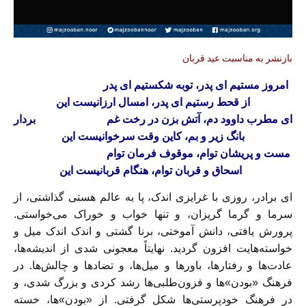
بازنشر به مناسبت عید قربان
امروز مستیم‌ ای پدر، توبه شکستیم‌ ای پدر
از قحط رستیم‌ ای پدر، امسال ارزانیست این
ای مطرب داوود دم، آتش بزن در رخت غم
بردار
بانگ زیر و بم، کاین وقت سرخوانیست این
مست و پریشان توام، موقوف فرمان توام
اسحاق و قربان توام، هنگام قربانیست این
ای برادر، روزی با غرایزی اندک، پا به عالم هستی گذاشتی، از
سرما و گرما گریزان، و تنها خواب و خوراک می‌خواستی.
پرورش یافتی، دانش آموختی، برنا گشتی و اندک اندک میل و
خواسته‌هایت افزون گردید. نهایتاً معجونی شدی از اندیشه‌ها،
عادت‌ها و رفتار‌ها، باور‌ها و میل‌ها، و تضاد‌ها و چالش‌ها. در
فرهنگ «بودن»‌ها و فزون‌طلبی‌ها رشد کردی و بزرگ شدی، و
در فرهنگ خودپرستی‌ها شکل گرفتی. از «بودن»‌ها، خسته