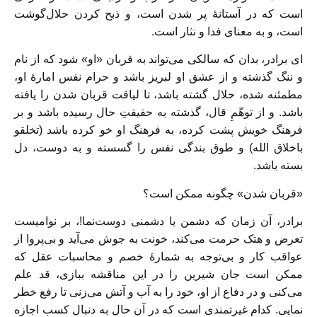
است که در آستانهٔ پر شدن است، و ذبح کردن حلال‌گوشت
است، و به معنای فدا و نثار است.
ای برادر، بدان که سالکی می‌تواند به قربان «او» شود که از نام
و ننگ گذشته و از عشق او لبریز باشد و حرام نفس امارهٔ او،
مطمئنه شده، حلال گشته باشد، تا لیاقت قربان شدن را یافته
باشد. و از توهّمِ قال، گذشته به حقیقتِ حال رسیده باشد و بر
فرهنگ خویش پشت کرده، به فرهنگ او خو کرده باشد (تخلقو
باخلاق الله) و طوق بندگی نفس را گسسته و به دوست، دل
بسته باشد.
«قربان شدن» چگونه ممکن است؟
برادر، آن زمان که دشمن یا دشمنی دوست‌نما!، بر نوامیست
تعرض و هتک حرمت می‌کند، خونت به جوش می‌آید و بی‌پروا از
عواقب کار و بی‌توجه به شمارهٔ خصم و محاسبات عقل که
ممکن است جان شیرین را در این مناقشه ببازی، قد علم
می‌کنی و در دفاع از او، خود را به آب و آتش می‌زنی تا رفع خطر
نمایی. کدام غیرتمندی است که در آن حال به دنبال کسب اجازه