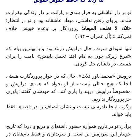
ندا زدند که حافظ خموش خموش
تو بر دار عاشقی به قرار شدى و یارانت بر دار زندگی بیقرارت
شدند، پروای رفتن نداشتی، میعاد عاشقانه بود و تو در انتظار:
«انک لا تخلف المیعاد؛
پروردگار بر وعده خويش خلاف
نمی‌كند.»
(آل‌ عمران – ١۹۴)
تنها سودای سرت، حال دراویش دربند بود و با بهترين پيام كه
«مرغ زیرک چون به دام افتد تحمل بایدش» نامت را براى
هميشه در دلشان حک كردى.
درويش «محمد یاور ثلاث»، حال كه در جوار پروردگارت هستى
آنجا که هیچ حائلی نیست، از او بخواه كه همه‌ى دراويش و
مخصوصاً دراويش دربند را يارى كند، كه خودشان گفتند: ياورى
جز پروردگار نداريم.
وگرنه اینجا دادرسى نيست و نشان انصاف را در قصه‌ها فقط
باید خواند.
برادر، تو در تاريخ همواره حضور داشته‌اى و دريغ و دردا كه تاريخ
خونبار اين سرزمين پر است از سربداران و فقط نام‌هاتان در