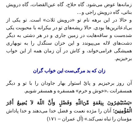
زمانه‌ها عوض مى‌شود. گاه حلاج، گاه عين‌القضات، گاه درويش
بنانى، گاه درويش راجى و…
و حالا در اين برهه نام تو «درويش ثلاث» است. تو يكى از
بى‌ادعاترين‌ها بودى. حالا ريشه‌هاى تو در بيكرانه با محبوبت يكى
شده‌ست و ساقه‌هايت در زمين جارى و در هر دشتى به ديگر
دشت‌هاى لاله مى‌پيوندد و اين خزان سنگدل را به نوبهارى
هميشگى فرامى‌خواند، و كاش در آن زمان همه از اين خواب
برخيزيم.
زان كه بد مرگى‌ست اين خواب گران
آن روز برخيزيم و پاىْ استوار بهار جاودان را با تو و ديگر
همسفرانت ،«خوش و خرم» همسفره و همسفر شويم.
«يَسْتَبْشِرُونَ بِنِعْمَةٍ مِّنَ‌اللّهِ وَفَضْلٍ وَأَنَّ‌ اللّهَ لاَ يُضِيعُ أَجْرَ
الْمُؤْمِنِينَ؛
آنان را مژده نعمت و فضل خدا می‌دهند و خدا پاداش
مؤمنان را تباه نمی‌کند.»
(آل‌ عمران – ١٧١)