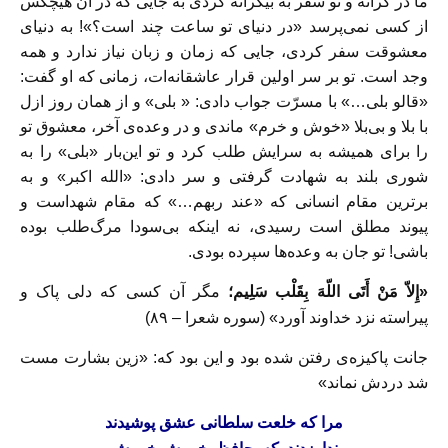
ما در کرانه و تو سفر به بیکرانه کردی به جایی که در آن هیچکس
از کسی نمی‌پرسد «در دنیای تو ساعت چند است؟»! به دنیای
معشوقت سفر کردی، جایی که زمان و زبان نیاز ندارد و همه
وجد است. تو بر سر اولين قرار عاشقانه‌ات، زمانی که او گفت:
«قالو بلی…» با مسرّت جواب دادى: « بلى» و از همان روز ازل
با بلا و بی‌بلا «خوش و خرم» ماندی و در وعده‌ی آخر، معشوق تو
را برای همیشه به سرايش طلب کرد و تو این‌بار «بلی» را به
شوری بلند به شهادت گرفتی و سر دادی: «الله اکبر» و به
برترین مقام انسانی که «عند ربهم…» که مقام شهداست و
پيوند مطلق است رسیدی، نه اينكه بى‌سودا مرگ‌طلب بوده
باشى! تو جان به وعده‌ها سپرده بودى.
«إِلاّ مَنْ أَتَى اللّهَ بِقَلْب سَلِیم؛
مگر آن كسى كه دلى پاک و
پيراسته نزد خداوند آورد»
(سوره شعرا – ٨٩)
جانت پاكيزه‌ى رفتن شده بود و اين بود كه: «زين بشارت مست
شد دردش نماند»
مرا که خلعت سلطانی عشق پوشیدند