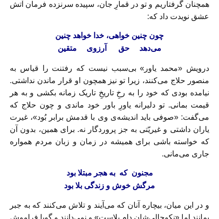
همچنان گرفتاريم و تو در قمارِ جان، سپيده سرنزده فرمان آتش
عشق نويدت داد كه:
چون چنين خواهى، خدا خواهد چنين
مى‌دهد حق آرزوى متقين
درويش «محمد ياور» بى‌سبب نيست كه رفتنت را قياس به
منصور حلاج مى‌كنند، زيرا تو نيز همچون او قرار ماندن نداشتى.
نيامده بودى كه خود را به رخِ تاريخِ تاريک زمانه بكشى و به هر
قيمت بمانى. تو دليرانه ياورِ باور خود ماندى و چون حلاج که
می‌گفت: «صوفی باید اندیشه‌ی وی با قدمش برابر بُود»، غیرت
یاران داشتی و غیریّتى به جز پروردگار نه. براى همين، بدون آن
كه خواسته باشى براى هميشه در زمان و زبان مردم همواره
جارى مى‌مانى.
مجنون که به هجر مبتلا بود
مرگش خوش و زندگی بلا بود
و در اين ميان، بيچاره آنان كه مى‌آيند و تلاش مى‌كنند كه به جبر
بمانند اما «نكوحالى‌شان دام بلاست» و نمى‌دانند و گويا فراموش