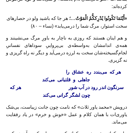
كرده‌اند:
«أَيْنَمَا تَكُونُوا يُدْرِككُّمُ الْمَوْتُ…؛
هر جا كه باشيد ولو در حصارهاى
سخت استوار، مرگ شما را درمى‌يابد»
(نساء – ٨٠)
و هم اينان هستند كه روزى به ناچار به باورِ مرگ مى‌نشينند و
همه‌ى اندامشان به‌واسطه‌ى بى‌پروايىِ سوداهاى نفسانىِ
لجام‌گسيخته‌شان سخت به لرزه درمى‌آيد و ديگر نه راه گريزى و
نه گزيرى.
هر که می‌بندد ره عشاق را
جاهلی و قلتبانى می‌کند
سرنگون اندر رود در آب شور
هر که
چون لشگر گرانی می‌کند
درويش «محمد ياور ثلاث» كه نامت چون جانت زيباست، بى‌شک
ياورى‌ات با همان كلام و عمل «خوش و خرم» در یاد رفقایت
می‌ماند.