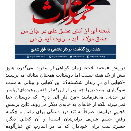
درويش «محمد ثلاث» زمان كوتاهى از سفرت می‌گذرد، هنوز
بيش از يک هفته نيست اما دوستانت همچنان بيتابانه مى‌پرسند:
«کجایی ای درِ زندان شکسته؟» اين كجايى و بيتابى به سبب
سوگوارى نيست زيرا چه بهتر از اين‌كه از قفس رهيده‌اى! پيامبر
در حديثى مى‌فرمايند: «مِنْ دارٍ اِلىٰ دارٍ». كه دوستان خدا
نمی‌ميرند بلكه از خانه‌اى به خانه‌ی ديگر مى‌روند. «اين پرسشِ
كجايىِ دراويش صرفاً به تَبَع دردِ دلتنگى براى رفتن و چگونه
رفتنِ جسم شريف برادرشان است! و آن كجايىِ ديگر،
حسرتى‌ست براى خودمان كه ما در اسارتِ تنِ غبارآلوده