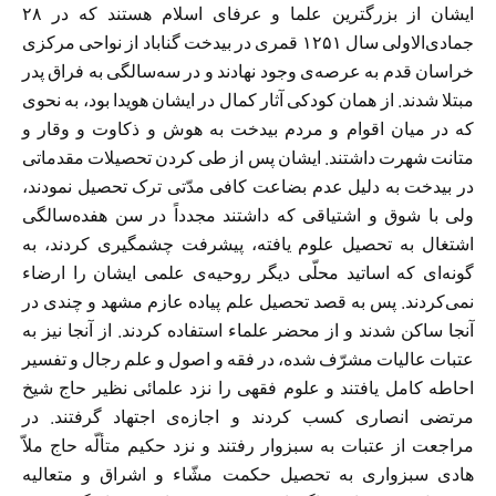
ایشان از بزرگترین علما و عرفای اسلام هستند که در ۲۸
جمادی‌الاولی سال ۱۲۵۱ قمری در بیدخت گناباد از نواحی مركزی
خراسان قدم به عرصه‌ی وجود نهادند و در سه‌سالگی به فراق پدر
مبتلا شدند. از همان كودكی آثار كمال در ایشان هویدا بود، به نحوی
كه در میان اقوام و مردم بیدخت به هوش و ذكاوت و وقار و
متانت شهرت داشتند. ایشان پس از طی كردن تحصیلات مقدماتی
در بیدخت به دلیل عدم بضاعت كافی مدّتی ترک تحصیل نمودند،
ولی با شوق و اشتیاقی كه داشتند مجدداً در سن هفده‌سالگی
اشتغال به تحصیل علوم یافته، پیشرفت چشمگیری كردند، به
گونه‌ای كه اساتید محلّی دیگر روحیه‌ی علمی ایشان را ارضاء
نمی‌كردند. پس به قصد تحصیل علم پیاده عازم مشهد و چندی در
آنجا ساكن شدند و از محضر علماء استفاده كردند. از آنجا نیز به
عتبات عالیات مشرّف شده‌، در فقه و اصول و علم رجال و تفسیر
احاطه كامل یافتند و علوم فقهی را نزد علمائی نظیر حاج شیخ
مرتضی انصاری كسب كردند و اجازه‌ی اجتهاد گرفتند. در
مراجعت از عتبات به سبزوار رفتند و نزد حكیم متألّه حاج ملاّ
هادی سبزواری به تحصیل حكمت مشّاء و اشراق و متعالیه