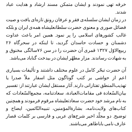
خرقه تهی نمودند و ایشان متمكن مسند ارشاد و هدایت عباد
شدند.
در زمان ایشان سلسله‌ی فقر و عرفان رونق تازه‌ای یافت و صیت
فضائل صوری و معنوی حضرت سلطانعلیشاه همه‌ی ایران و بلكه
غالب كشورهای اسلامی را پر نمود. همین امر باعث عداوت
دشمنان و حسادت حاسدان گردید، تا اینكه در سحرگاه ۲۶
ربیع‌الاوّل ۱۳۲۷ قمری آن حضرت را در سن ۷۶سالگی مخنوق و
به شهادت رساندند. مزار مطهّر ایشان در بیدخت گناباد می‌باشد.
آن حضرت تبحّر كامل در علوم مختلف داشتند و تألیفات بسیاری
اعم از حواشی بر كتب گوناگون مثل اسفار ملاّ صدرا یا
تهذیب‌المنطق تفتازانی دارند. آثار مستقل ایشان عبارتند از: تفسیر
بیان‌السّعادة فی مقامات‌العبادة، سعادتنامه، مجمع‌السّعادات كه
به نام مرشد خود حضرت سعادتعلیشاه مرقوم فرمودند و همچنین
كتاب‌های ولایت‌نامه، بشارةالمؤمنین، تنبیه‌النّائمین، ایضاح و
توضیح. دو مجلّد اخیر شرح‌های عربی و فارسی بر كلمات قصار
عارف نامی باباطاهر می‌باشند.