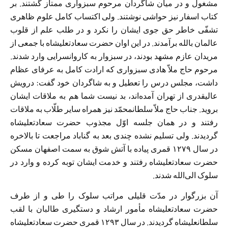
مشغول و در میان شاگردان مرحوم سبزواری ممتاز گشتند. بر
كتاب اسفار نیز حواشی نوشتند. ولی اكتساب كامل علوم ظاهری
تشفّی خاطر حق جوی ایشان را نكرد و در طلب علم از قلوب
عالمان بالله برآمدند. در این اوان حضرت سعادتعلیشاه با جمعی از
مریدان عازم مشهد بودند، در سبزوار به كاروانسرایی وارد شدند.
مرحوم حاج ملاّ هادی سبزواری كه ارادت كامل به عرفای عظام
داشت، مجلس درس را تعطیل و به شاگردان خود گفت: درویش
عالیقدری از تهران آمده‌اند، بد نیست شما هم به ملاقات ایشان
بروید. جناب حاج ملاّ سلطانمحمّد نیز همراه سایر طلّاب به ملاقات
رفتند و در همان جلسه اوّل مجذوب حضرت سعادتعلیشاه
گردیدند. ولی تسلیم نشده چندی بعد به گناباد مراجعت تا بالاخره
در سال ۱۲۷۹ قمری پیاده با آتش شوق به سمت اصفهان مسكن
حضرت سعادتعلیشاه رفتند و خدمت ایشان توبه كرده و وارد در
سلوک الی‌الله شدند.
آن بزرگوار در مدّت قلیلی مراتب سلوک را طی و از طرف
حضرت سعادتعلیشاه مأمور ارشاد و دستگیری طالبان با لقب
سلطانعلیشاه گردیدند. در سال ۱۲۹۳ قمری حضرت سعادتعلیشاه