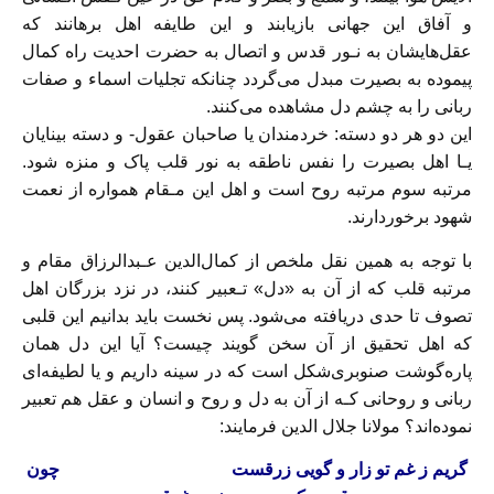
و آفاق این جهانی بازیابند و این طایفه اهل‌ برهانند‌ که
عقل‌هایشان به نـور قدس و اتصال به حضرت احدیت راه کمال
پیموده به‌ بصیرت‌ مبدل می‌گردد چنانکه تجلیات‌ اسماء‌ و صفات
ربانی‌ را‌ به‌ چشم دل مشاهده می‌کنند.
این دو‌ هر‌ دو دسته: خردمندان یا صاحبان عقول- و دسته بینایان
یـا اهل بصیرت را‌ نفس‌ ناطقه به نور قلب پاک و منزه‌ شود.
مرتبه سوم مرتبه‌ روح‌ است و اهل این مـقام همواره‌ از‌ نعمت
شهود برخوردارند.
با توجه به همین نقل ملخص از کمال‌الدین عـبد‌الرزاق مقام و
مرتبه قلب که از‌ آن‌ به‌ «دل» تـعبیر کنند‌، در‌ نزد بزرگان اهل
تصوف‌ تا‌ حدی دریافته می‌شود. پس نخست باید بدانیم این قلبی
که اهل تحقیق از آن‌ سخن‌ گویند چیست؟ آیا این دل‌‌ همان
پاره‌گوشت‌ صنوبری‌‌شکل است‌ که‌ در‌ سینه داریم و یا لطیفه‌ای‌
ربانی و روحانی کـه از آن به دل و روح و انسان و عقل هم تعبیر
نموده‌اند؟ مولانا جلال الدین فرمایند‌:
گریم‌ ز غم تو زار و گویی زرقست
چون‌