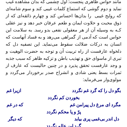
مانند حواس ظاهری پنجست: اول چشمی که بدان مشاهده غیب
نماید و دوم گوشی که استماع کلمات غیبی کند و سوم شامه‌ای
که روایح غیبی ‌ ‌را بدان‌ها احساس‌ کند‌ و چهارم‌ ذائقه‌ای که از
ذوق محبت‌ و حلاوت‌ ایمان‌ و طعم عرفان خبر دهد و نیز عقلی
کـه به وسیله آن از هر معقولی نفعی بدو رسد. به سلامت این
حواس است‌ که‌ آدمی‌ از گمراهی می‌رهد و به فساد آنهاست که
انسان‌ به‌ درکات ضلالت سقوط می‌نماید. این تصفیه دل که
دلخواه عارفست از راه تربیت آن و توجه به حضرت الوهیت و
تبری‌ از‌ ماسوای‌ حق و تهذیب باطن و تزکیه ظاهر که سبب جذبه
و وجد عارفست‌ تحقق پذیرد و در چنین حالیست که عارف از
ثمرات بسط یعنی شادی و انشراح صدر برخوردار می‌گردد و
مولوی‌وار می‌فرماید‌:
بگو‌ دل‌ را که گرد غم نگردد
ازیرا غم
بخوردن کم نگردد
مگرد ای‌ مرغ‌ دل پیرامن غم‌
که در غم
پرّ و پا محکم نگردد
دل اندر بی‌غمی پری بیابد
که‌ دیگر‌
گرد‌ این عالم نگردد