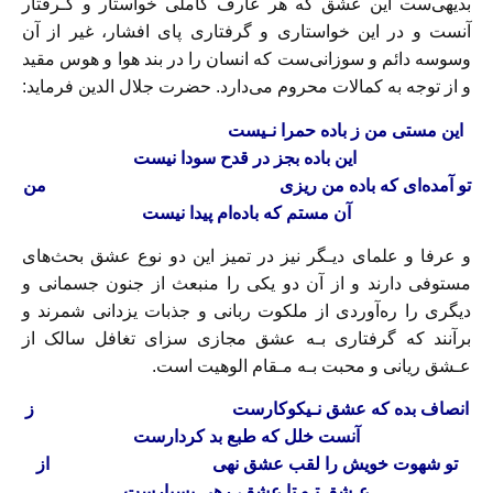
بدیهی‌ست این عشق که هر عارف کاملی خواستار و گـرفتار
آنست و در این خواستاری و گرفتاری پای افشار، غیر از آن
وسوسه دائم و سوزانی‌ست که انسان را در بند هوا و هوس‌ مقید‌
و از توجه به کمالات محروم می‌دارد. حضرت جلال الدین فرماید:
این مستی من ز باده حمرا نـیست‌
این باده بجز در قدح سودا نیست‌
تو آمده‌ای که باده من ریزی‌
من‌
آن مستم که باده‌ام پیدا نیست
و عرفا و علمای دیـگر نیز در تمیز این دو نوع عشق بحث‌های
مستوفی دارند و از آن دو یکی‌ را‌ منبعث از جنون جسمانی و
دیگری‌ را‌ ره‌آوردی از ملکوت ربانی و جذبات یزدانی شمرند و
برآنند که گرفتاری بـه عشق مجازی سزای تغافل سالک از
عـشق ریانی و محبت بـه مـقام الوهیت است‌.
انصاف‌ بده که عشق نـیکوکارست
‌ز
آنست‌ خلل که طبع بد کردارست
تو شهوت خویش را لقب عشق نهی‌
از
عـشق تـو تا عشق، رهی بسیارست