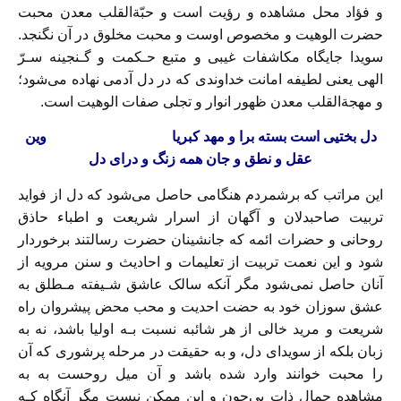
و فؤاد محل مشاهده و رؤیت است و حبّةالقلب معدن محبت
حضرت الوهیت و مخصوص اوست و محبت مخلوق‌ در‌ آن‌ نگنجد.
سویدا جایگاه مکاشفات غیبی و متبع حـکمت و گـنجینه سـرّ
الهی یعنی لطیفه‌ امانت‌ خداوندی که در دل آدمی نهاده می‌شود؛
و مهجةالقلب معدن ظهور انوار و تجلی صفات الوهیت است‌.
دل‌ بختیی است بسته برا و مهد کبریا
وین
عقل و نطق و جان همه زنگ‌ و درای‌ دل
این مراتب که برشمردم هنگامی حاصل‌ می‌شود‌ که‌ دل از فواید
تربیت صاحبدلان و آگهان از‌ اسرار‌ شریعت و اطباء حاذق
روحانی و حضرات ائمه که جانشینان حضرت رسالتند برخوردار
شود و این‌ نعمت‌ تربیت از تعلیمات و احادیث و سنن‌ مرویه‌ از
آنان‌ حاصل‌ نمی‌شود‌ مگر آنکه سالک عاشق شـیفته مـطلق‌ به‌
عشق سوزان خود به حضت احدیت و محب محض پیشروان راه
شریعت و مرید‌ خالی‌ از هر شائبه نسبت بـه اولیا‌ باشد، نه به
زبان‌ بلکه‌ از سویدای دل، و به حقیقت‌ در‌ مرحله پرشوری که آن
را محبت خوانند وارد شده باشد و آن میل روحست‌ به‌ به
مشاهده جمال ذات بی‌چون‌ و این‌ ممکن‌ نیست مگر آنگاه‌ کـه‌