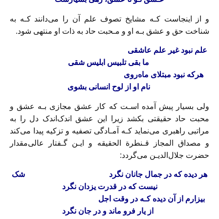
و از اینجاست کـه مشایخ تصوف علم آن را می‌دانند کـه به‌
شناخت‌ حق و عشق بـه او و مـحبت حاد به ذات او منتهی شود.
علم نبود غیر علم عاشقی‌
ما بقی تلبیس ابلیس شقی‌
هرکه نبود مبتلای ماه‌روی
‌نام او از لوح انسانی‌ بشوی‌
ولی بسیار‌ پیش آمده اسـت که کار عشق مجازی بـه عشق و
محبت حاد حقیقتی بکشد زیرا این عشق اندک‌اندک‌ دل را به
مراتبی راهبری می‌نماید کـه آمـادگی تصفیه و تزکیه پیدا‌ می‌کند‌
و مصداق‌ المجاز قـنطرة الحقیقه و ایـن گـفتار عالی‌مقدار
حضرت جلال‌الدیـن می‌گردد:
هر دیده که در جمال جانان ‌نگرد‌
شک
نیست که در قدرت یزدان نگرد
بیزارم از آن دیده کـه در‌ وقت‌ اجل‌
از یار فرو ماند و در جان نگرد