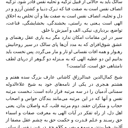
سالک باید به حالاتی از قبیل تزکیه و تحلیه نفس‌ قادر‌ شود. تزکیه
اتصاف نفس است به صفت فنا که تـرک دنـیا و کشتن آرزو و در‌
دل‌ و تحلیه‌، اتصاف نفس است به صفت بقا و آن تخلص به اخلاق
الهی است یـعنی به راستی‌، بخشندگی‌، بخشایشگی، قناعت،
تواضع، بردباری، نیکی، الف و آمیزش با خلق.
سیر در این مقامات‌ امکان‌ ندارد‌ مگر بـه یاری عقل رهنمای و
عشق شوق‌افزای که به مدد آن‌ها پای سالک در‌ سیر‌ روحانیش
رهـوار و همه افات نفسانی او تار و مار می‌گردد. پس نخست باید
بدانیم‌ این‌ دو‌ عطیه الهی که به مـنزله دو گـوهر از دریای لطف
نامتناهی حق است، کدامست؟
شیخ کمال‌الدین‌ عبدالرزاق کاشانی عارف بزرگ سده هفتم و
هشتم هـجری در یکی از‌ نامه‌های‌ خود‌ به شیخ علاءالدوله
سمنانی آدمیان را در سه مرتبه قرار داده است: نـخست مرتبه
نفس‌ و آنها‌ که در این مرتبه می‌مانند بندگان حواس و اصحاب
حجاب و منکران حقند. دوم‌ مرتبه قلب، کـه واصلان بدان، یعنی
اهل دل، از راه تفکر در آیات الهی به معرفت صفات‌ و اسماء‌
حق رسـند و عـلم قـدرت و حکمت حق به چشم عقل مصفا از
آلایش‌ هوا‌ بینند، و سمع و بصر و کلام حق در عین‌ نـفس‌ انـسانی‌