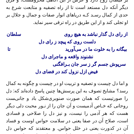
دیگر‌ آنکه دل مستعد است تا از راه تصفیه و متابعت شرع به
حدی از‌ کمال رسـد کـه دریاهای‌ انوار‌ صفات و جمال و جلال بر
او تجلی کند و از این طریق در راه ترقی سیر نماید.
از رای دل گذار نباشد به هیچ روی
سلطان
دلست روی که پیچد ز رای دل‌
بیگانه را‌ به خلوت ما در می‌آورید
تا
نشنوند واقعه و ماجرای دل‌
سرپوش جسم گر ز سر جان بـرافگنی‌
فیض ازل نزول کند در فضای دل
و اما دل چیست و تصفیه و تربیت او در چیست و چگونه‌ به‌ کمال
رسد؟ مشایخ تصوف به این پرسش‌ها چنین پاسخ داده‌اند که: دل
را صورتیست که‌‌ همان صورت صنوبری‌شکل باد و جانی‌‍ست
روحانی که خـاص آدمیست و آن جان را از نـور محبت دلی‌ دیگر‌
هست که هر آدمی را نیست، و نیز دل را صلاحی و فسادی
است، صلاح آن در صفا یعنی در سلامت حواس اوست و فساد
آن در کدورت یعنی در خلل حواس‌. و معتقدند‌ که حواس دل