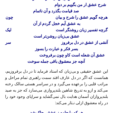
شرح عشق ار من بگویم‌ بر‌ دوام‌
صد قیامت بگذرد و آن ناتمام‌
هرچه گویم عشق را شرح و بیان‌
چون
به عشق آیم خجل گردم از آن‌
گرچه تفسیر زبان روشنگر است‌
لیک
عشق بی‌زبان روشن‌تر‌ است‌
آتشی از عشق در دل برفروز
سر
بسر فکر و عبارت را بسوز
عشق آن شعله است کاو چون برفروخت‌
آنچه جز معشوق باقی جمله سوخت
این عشق حقیقی و بی‌زبان‌ که‌ استاد‌ فرماید تا در دل برفروزیم‌،
همانست‌ که‌ اگر در دل عارف افتد سمت راهبری تمام مراحل و
مراتب قلبی را برعهده می‌گیرد و در سراسر هستی سالک رخنه
می‌کند و از‌و به‌ تدریج‌ شاهین بلندپروازی می‌سازد که جز به صید
بلندپروازان‌ آسمان‌ هدایت بال نمی‌گشاید و سراپای وجود خود را
در راه معشوق ازلی نـثار می‌کند:
هر که را جامه ز عشقی چاک‌ شد‌