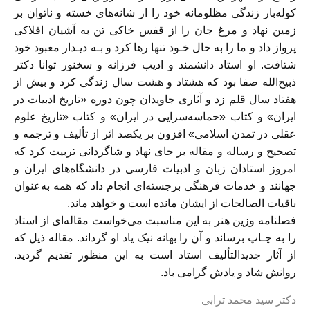
کوله‌بار‌ زندگی مظلومانه خود را از شانه‌های خسته و ناتوان بر
زمین نهاد و مرغ جان‌ را از قفس خاکی‌ تن‌ به آشیان افلاکی
پرواز داد و ما را به حال خـود تنها‌‌ رها کرد و بـه دیـدار معبود خود
شتافت. او استاد دانشمند و ادیب فرزانه و سخنور توانا دکتر
ذبیح‌الله صفا بود که‌ هشتاد و هشت سال زندگی کرد و بیش از
هفتاد سال قلم زد و آثاری جاویدان چون دوره «تاریخ ادبیات در
ایران» و کتاب «حماسه‌سرایی در ایران» و کتاب «تاریخ علوم
عقلی در تمدن اسلامی» افزون‌ بر‌ یکصد اثر از تألیف و ترجمه و
تصحیح و رساله و مقاله بر جای نهاد و شاگردانی تربیت کرد که
امروز استادان زبان و ادبیات فارسی در دانشگاه‌های ایران و
جهانند و خدمات فرهنگی برجسته‌ای انجام داد که‌ همه‌ به‌عنوان
باقیات الصالحات از ایشان مانده است و خواهد ماند.
فصلنامه وزین هنر به این مناسبت می‌خواست مقاله‌ای از استاد
را به چـاپ برساند‌ و آن‌ را بهانه نیک یاد او گرداند. مقاله ذیل که
از آثار جدیدالتألیف استاد است به این منظور تقدیم گردید.
روانش شاد و یادش گرامی باد.
دکتر سید محمد ترابی‌