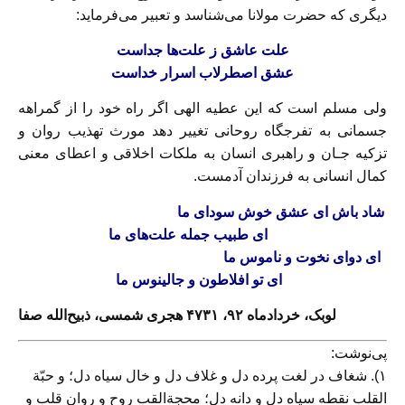
دیگری که حضرت مولانا می‌شناسد و تعبیر می‌فرماید:
علت عاشق ز علت‌ها جداست‌
عشق اصطرلاب اسرار خداست
ولی مسلم است که این عطیه الهی اگر‌ راه خود را از گمراهه
جسمانی به تفرجگاه روحانی تغییر دهد مورث تهذیب روان و
تزکیه جـان و راهبری انسان به ملکات اخلاقی و اعطای معنی
کمال انسانی به فرزندان آدمست.
شاد باش‌ ای‌ عشق خوش سودای ما
ای طبیب جمله علت‌های ما
ای دوای نخوت و ناموس ما
ای تو افلاطون و جالینوس ما
لوبک، خردادماه
۹۲،
۴۷۳۱
هجری
شمسی، ذبیح‌الله صفا‌
پی‌نوشت‌:
۱). شغاف در لغت پرده دل و غلاف دل و خال سیاه دل؛ و حبّة
القلب نقطه سیاه دل و دانه دل؛ محجةالقب روح و روان قلب و