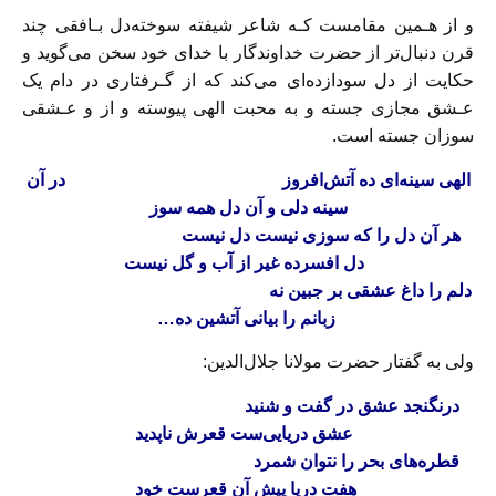
و از هـمین مقامست کـه شاعر شیفته سوخته‌دل‌ بـافقی چند
قرن دنبال‌تر از حضرت خداوندگار با خدای خود سخن می‌گوید و
حکایت‌ از دل سودازده‌ای‌ می‌کند‌ که از گـرفتاری در دام یک
عـشق مجازی جسته و به محبت الهی پیوسته و از و عـشقی
سوزان جسته است.
الهی سینه‌ای ده آتش‌افروز
در آن
سینه دلی و آن دل همه سوز‌
هر آن دل را که سوزی نیست دل نیست
دل افسرده غیر از آب و گل نیست
دلم را داغ عشقی بر جبین نه‌
زبانم را بیانی آتشین ده…
ولی به‌ گفتار‌ حضرت مولانا جلال‌الدین:
درنگنجد عشق در گفت و شنید
عشق دریایی‌ست قعرش ناپدید
قطره‌های بحر را نتوان شمرد
هفت دریا پیش آن قعرست خود