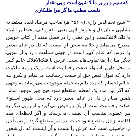
که سیم و زر بر ما لا شیئ است و بی‌مقدار
دلست مطلب ما گر مرا‌ طلبکاری‌
** شیخ نجم‌الدین رازی (م ۴۵۶ هـ) صاحب‌ مرصادالعباد معتقد به
تشابهی مـیان دل و عـرش الهی یعنی نـفس کلی محیط بر اشیاء
یا فلک‌الافلاکست و این معنی را در فصل هفتم‌ از‌ کتاب خویش
مطرح می‌نماید‌ و خلاصه‌ سخن او اینست که دل در عالم صغیر
با عرش که عالم کبیر است، از جهتی شباهت دارد و از سویی
دیگر میان آن‌ها تفاوت‌هایی‌‍ست. عرش یا فلک‌الافلاک عالم کبیر‌
و محل‌ ظهور استواء صفت رحمانیت است و یک رو به ملکوت
دارد که قبول فیض حق از صفت رحمانیت می‌نماید و یکرو بـه
عـالم اجسام که مدد دائم به جمله موجودات می‌رساند به‌ وجهی‌
که اگر‌ این مدد یک لحظه منتقطع شود هیچ چیز موجود نماند،
همین مقام را دل در عالم صغیر‌ دارد که محل ظهور اسـتواء
صفت رحمانیت است، از یک رو‌ فیض‌ می‌گیرد‌ و از رویی دیگر به
هر عضوی مناسب آن نصیبی می‌رساند و اگر لحظه‌ای مدد
افاضه از دل منقطع ‌شود‌ حیات بدن نیز منقطع گردد. و ضمناً دل
را خاصیتی است کـه عرش را‌ نیست‌ و آن‌ اینست که دل شعور
بر فیضان روح دارد و عرش از این آگاهی محرومست، و فرق