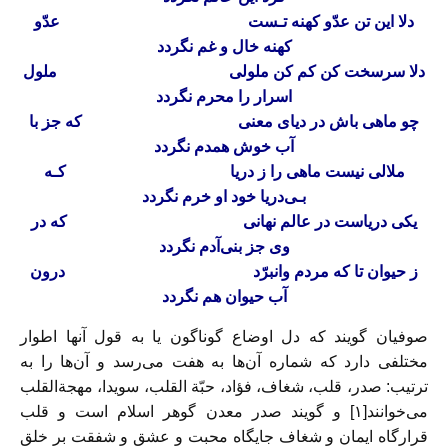
دلا این تن عدّو کهنه تـست‌
عدّو
کهنه خال‌ و غم‌ نگردد‌
دلا سرسخت کن کم کن ملولی‌
ملول
اسرار را محرم نگردد
چو ماهی باش‌ در‌ دیای‌ معنی‌
که جز با
آب خوش همدم نگردد
ملالی نیست ماهی را ز دریا
کـه‌
بـی‌دریا‌ خود او خرم نگردد
یکی دریاست در عالم نهانی
‌که در
وی جز‌ بنی‌آدم‌ نگردد
ز حیوان تا که مردم وانبرّد
درون
آب حیوان هم نگردد
صوفیان گویند که‌ دل‌ اوضاع گوناگون یا به قول آنها اطوار
مختلفی دارد که شماره آن‌ها به‌ هفت‌ می‌رسد‌ و آن‌ها را به
ترتیب: صدر، قلب، شغاف، فؤاد، حبّة القلب، سویدا، مهجةالقلب
می‌خوانند[۱] و گویند‌ صدر‌ معدن گوهر اسلام است و قلب
قرارگاه ایمان و شغاف جایگاه محبت و عشق و شفقت‌ بر‌ خلق‌