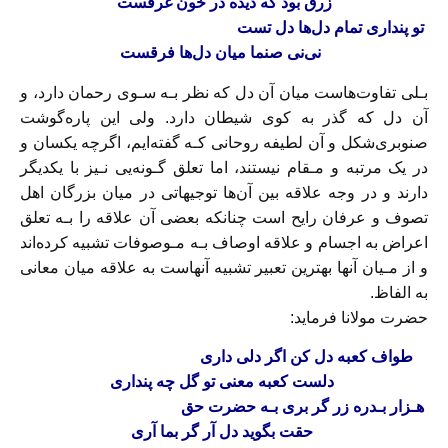
زرق‌ بود‌ که‌ دیده‌ در خون غرقست‌
تو‌ پنداری تمام دل‌ها دل تست‌
نی‌نی صنما میان دل‌ها فرقست
بـلی تفاوت‌هاست میان آن دل که‌ نظر‌ بـه‌ سـوی رحمان دارد، و
آن دل که گذر‌ به‌ کوی‌ شیطان‌ دارد‌. ولی‌ این پاره‌گوشت
صنوبری‌شکل و آن لطیفه روحانی کـه گفته‌ایم، اگرچه یکسان و
در یک مرتبه و مـقام نیستند، اما تعلق گـونه‌یی نـیز با یکدیگر
دارند و در وجه علاقه‌ بین آن‌ها توجیهاتی در میان بزرگان اهل
تصوف و عرفان رایح است چنانکه بعضی آن علاقه را بـه تعلق
اعراض به اجسام و علاقه اوصاف بـه مـوصوفات تشبیه کرده‌اند
و از مـیان آنها‌ بهترین‌ تعبیر تشبیه آنهاست به علاقه میان معانی
به الفاظ.
حضرت مولانا فرماید:
طواف کعبه دل کن اگر دلی داری
‌دلست کعبه معنی تو گل چه پنداری
‌هـزار بـدره زر گر بری‌ بـه‌ حضرت حق‌
حقت بگوید دل آر گر بما آری