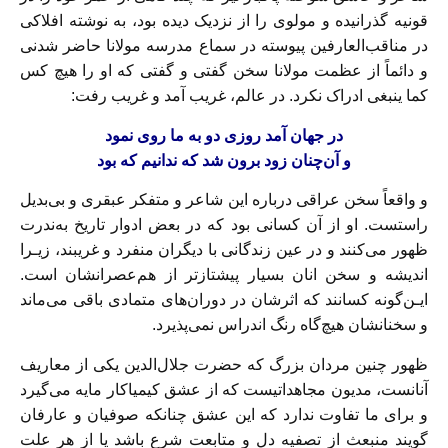
قونیه‌ گذرانیده و مولوی را از نزدیک دیده بود، به نوشته افلاکی
در مناقب‌العارفین‌ پیوسته در سماع مدرسه مولانا حاضر‌ شدنی
و دائماً از عظمت‌ مولانا‌ سخن گفتی و گفتی که او‌ را‌ هیچ کس
کما ینبغی ادراک نکرد. در عالم، غریب آمد و غریب رفت:
در‌ جهان‌ آمد روزی دو به ما‌ روی‌ نمود‌
و آن‌چنان زود برون‌ شد‌ که ندانیم که بود‌
و واقعا‌ً سخن عراقی درباره این شاعر و متفکر عبقری و بی‌بدیل
راستست. او از آن کسانی بود‌ که‌ در بعض ادوار تاریخ به‌ندرت
ظهور‌ می‌کنند‌ و در عین‌ زندگانی‌ با‌ دیگران منفرد و غریبند، زیـرا‌
اندیشه و سخن انان بسیار پیشتاز‌تر از هم‌عصرانشان است.
ایـن‌گونه کسانند که اثرشان در دوران‌های متمادی‌ باقی‌ می‌ماند
و سخنانشان هیچ‌گاه رنگ اندراس نمی‌پذیرد‌.
ظهور‌ چنین‌ مردان‌ بزرگ‌ که حضرت جلال‌الدین‌ یکی از معاریف
آنانست، مدیون مجاهداتیست که از عشق کیمیاکار مایه می‌گیرد
و برای ما تفاوت ندارد‌ که‌ این‌ عشق چنانکه صوفیان و عارفان
گویند منبعث از‌ تصفیه‌ دل‌ و متابعت‌ شرع‌ باشد‌ یا از هر علت