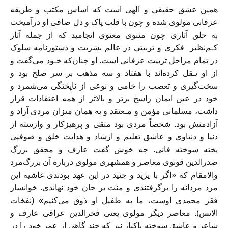
همین عشق حقیقی و الهی است که اساس مکتب و طریقه
عرفانی مولوی شده‌ و چون‌ با‌ قلب پاک و دل صافی او درآمیخت
به خلق آثاری چون مثنوی معنوی انجامید‌ که‌ از جمله آثار
کـم‌نظیر ‌ ‌فکری و تربیتی در عالم بشریت و دستورنامه سلوک
در‌ تمام‌ مراحل‌ تربیت عرفانی است. او چنان‌که خـود می‌گفت و
از او نـقل کرده‌اند با هفتاد و سه مذهب‌ بر‌ سر صلح بود و
سخت‌گیری و تعصب را خامی و نوعی از ناپختگی می‌شمرد و
خود‌ در‌ عین‌ ایمان راسخ بر‌تر و بالا‌تر از همه اعتقادات قرار
داشت، مسلمانی مؤمن و مـعتقد و به‌‌ همان میزان‌ مردی‌ آزاد و
آزادمنش بود. شخصاً مردی بود متقی و پرهیزکار و وارسته از
دنیا و دنیاوی و عاشق‌ تعلیم‌ و ارشاد و هدایت خلق و صوفیی
پخته سوخته فانی. چه خوش گفت عارف و محقق بزرگ
صدرالدین قونوی‌ معاصر‌ و همشهری مولوی درباره آن بزرگ‌مرد
والامقام که «اگر با یزید و جنید‌ در‌ این عهد بودندی غاشیه این
مرد مردانه‌ را‌ برگرفتندی‌ و منت بر جان خود نهاندی. خوانسار
فقر‌ محمدی‌ اوست، ما به طفیل او ذوق می‌کنیم» (نفخات
الانس). معاصر دیگر مولوی یعنی‌ فخر‌الدین عراقی عارف و
شاعر و عاشق‌ سوخته‌ پاکباز نیز‌ که‌ چند‌ گاهی از عمر خود را در‌