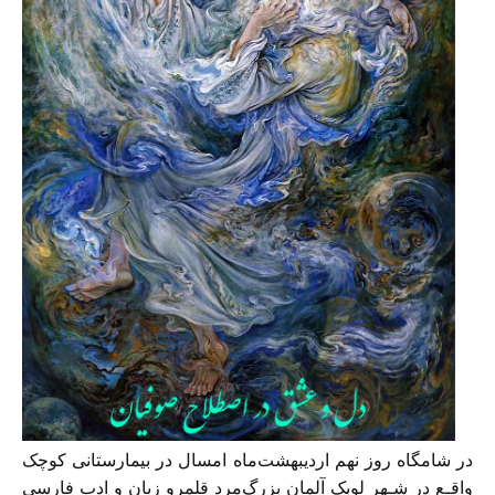
در شامگاه روز نهم‌ اردیبهشت‌ماه‌ امسال‌ در بیمارستانی کوچک
واقـع در شـهر لوبک آلمان بزرگ‌مرد قلمرو زبان و ادب فارسی