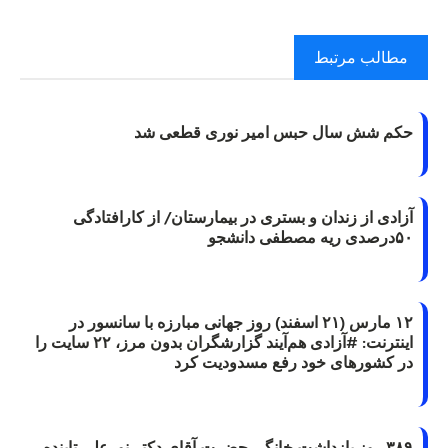
مطالب مرتبط
حکم شش سال حبس امیر نوری قطعی شد
آزادی از زندان و بستری در بیمارستان/ از کارافتادگی
۵۰درصدی ریه مصطفی دانشجو
۱۲ مارس (۲۱ اسفند) روز جهانی مبارزه با سانسور در
اینترنت: #آزادی هم‌آیند گزارشگران‌ بدون مرز، ۲۲ سایت را
در کشورهای خود رفع مسدودیت کرد
۳۸۹ روز بازداشت خانگی حضرت آقای دکتر نورعلی تابنده