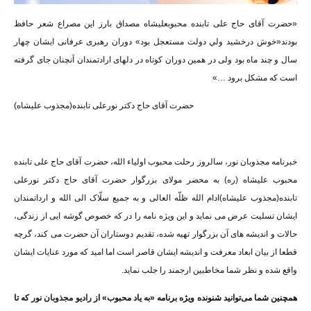
«حضرت آقای حاج علی تابنده محبوبعلیشاه مصداق بارز اين مصراع شعر حافظ
بودند«خوش درخشيد ولي دولت مستعجل بود» دوران رهبری عرفانی ایشان چهار
سال و چند ماه بود ولی در همین دوران کوتاه در دلهای ارادتمندان آنچنان جای گرفته
است که مشکل برود …»
حضرت آقای حاج دکتر نورعلی تابنده(مجذوب علیشاه)
خبرنامه مجذوبان نور، سالروز رحلت محبوب اولیاء الله، حضرت آقای حاج علی تابنده
محبوب علیشاه (ره) به محضر مولای بزرگوار حضرت آقای حاج دکتر نورعلی
تابنده(مجذوب علیشاه)ادام الله ظلّه العالی و به جمیع سلّاک الی الله و ارداتمندان
ایشان تسلیت عرض می نماید و این ویژه نامه را در که خصوص گوشه ایی از زندگی،
حالات و اندیشه های آن بزرگوار تهیه شده، تقدیم دوستاران آن حضرت می کند، گرچه
قطعا از بیان ابعاد معرفت و اندیشه ایشان قاصر است اما امید که مورد عنایات ایشان
واقع شده و نظر شما مخاطبین ارجمند را جلب نماید.
همچنین شما می‌توانید شنونده ویژه برنامه «به یاد محبوب» از
رادیو مجذوبان نور
که تا