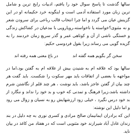
سالها گذشت تا پاسخ سوال خود را یافتم، ادبیات رایج ترین و شامل
ترین زبان مورد استفاده آدمی است و اینگونه خرد حکیمانه او در این
گزینش عیان می گردد و اما چرا انتخاب قالب رباعی برای سرودن شعر
و نه مثنوی؟خواسته یا ناخواسته،رویارویی با مدعیان در کشاکش زندگی
و خستگی ناشی از آن و کوتاهی عمر و گذر سریع زمان خردمند را به
گزیده گویی می رساند.زیرا بقول فردوسی حکیم:
سخن گر بگویم همه گفته اند در باغ معنی همه رفته اند
سالها بود که علاقه ام به شنیدن بیش از علاقه ام به گفتن بود،اما در
مواجهه با بعضی از اتفاقات باید مهر سکوت را شکست. باید گفت هر
چند بیان از گفتن عاجز باشد، باید نوشت ، هر چند قلم از نگاشتن شرم
داشته باشد،زیرا فرهنگ و تمدنی که خوب و بد خود را نداند و ننگارد از
بد خود درس نگیرد ، خیلی زود ارزشهایش رو به نسیان و زوال می رود
و اما دلیل این نوشته:
این که برادران ایمانیمان صالح مرادی و کسری نوری به چه دلیل در بند
زندان عادل آباد شیرازند خود مثنویی است که در هفتاد من کاغذ در بیان
ناید.