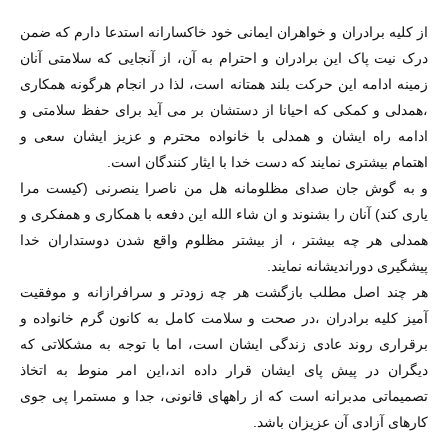
از کلیه برادران و خواهران ایمانی خود خاکسارانه استدعا دارم که ضمن
درک نیت پاک این برادران و احترام به آن، از آنجایی که سلامتی آنان
زمینه ادامه این حرکت بلند همتانه است، لذا در انجام هرگونه همکاری
،همدلی و کمکی که احیانا از دستشان بر می آید برای حفظ سلامتی و
ادامه راه ایشان و همدلی با خانواده محترم و عزیز ایشان سعی و
اهتمام بیشتری نمایند که دست خدا با ایثار کنندگان است.
و به گوش جان صدای مظلومانه هل من ناصرا ینصرنی (کیست مرا
یاری کند) آنان را بشنوند و ان شاء الله این دفعه با همکاری و همفکری و
همدلی هر چه بیشتر ، از بیشتر مظلوم واقع شدن دوستداران خدا
پیشگیری دوراندیشانه نمایند.
هر چند اصل مطلب بازگشت هر چه زودتر و سرافرازانه و موفقیت
آمیز کلیه برادران ،در صحت و سلامت کامل به کانون گرم خانواده و
برقراری روند عادی زندگی ایشان است، اما با توجه به مشکلاتی که
دیگران در پیش پای ایشان قرار داده اند،این امر منوط به اتخاذ
تصمیماتی مدبرانه است که از راههای قانونی، جدا و مستمرا پی جوی
کارهای آزادی آن عزیزان باشد.