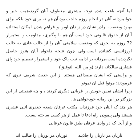
اما آنچه باعث شده توجه بیشتری معطوف آنان گردد،همت خیر و
جوانمردانه آنان در انجام روزه حاجت بود،آن هم نه برای خود بلکه برای
بهبود وضعیت برادرانشان در زندان اوین و فراهم شدن امکان استفاده
آنان از حقوق قانونی خود است.آن هم با پیگیری، مداومت و استمرار
72 روزه به نحوی که وضعیت سلامتی آنان را از حالت عادی به حالت
اورژانسی کشانده است.ولی چون نتیجه دلخواه آنان هنوز حاصل
نگردیده است،مردانه بر ادامه نیت پاک خود و استمرار تصمیم خود پای
فشاری سالکانه دارند.(و من الله التوفیق)
و براستی که ایشان مصداقی هستند از این حدیث شریف نبوی که
فرمودند: موتوا قبل ان تموتوا
زیرا ایشان نفس خویش را قربانی دیگری کردند ، و چه فضیلتی از این
بزرگتر در این زمانه خودخواهی ها.
هر چند که اینان خود فرزندان مکتب عرفان شیعه جعفری اثنی عشری
هستند ولی پیمودن راه ادعا تا عمل از هر کسی ساخته نیست.
و از آنجا که در وادی عرفان طبق قانون عرفانی
ناریان مر ناریان را جاذبند نوریان مر نوریان را طالب اند