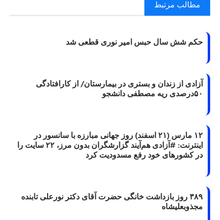
مطالب مرتبط
حکم شش سال حبس امیر نوری قطعی شد
آزادی از زندان و بستری در بیمارستان/ از کارافتادگی
۵۰درصدی ریه مصطفی دانشجو
۱۲ مارس (۲۱ اسفند) روز جهانی مبارزه با سانسور در
اینترنت: #آزادی هم‌آیند گزارشگران‌ بدون مرز، ۲۲ سایت را
در کشورهای خود رفع مسدودیت کرد
۳۸۹ روز بازداشت خانگی حضرت آقای دکتر نورعلی تابنده
مجذوبعلیشاه