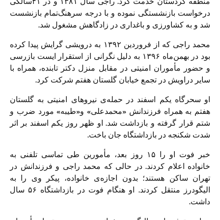
منطقه‌ كردستان خدمت کرد. راجی سال ۱۳۸۱ و در ۴۱سالگی
درخواست بازنشستگی نموده و با درجه سرهنگ‌‌تمام بازنشست
شد و به كشاورزی و باغداری در زادگاهش مشغول شد.
محمد راجی که از فروردین ١٣٩٢ به درویشی گرایش پیدا کرده
بود در بهمن‌ماه ۱۳۹۶ به دلیل نگرانی از استقرار ایست بازرسی
و حضور مأموران امنیتی در مقابل منزل دکتر تابنده، همراه با
سایر دراویش در تجمع خیابان گلستان هفتم شرکت کرد.
او سحرگاه یکم اسفند در حمله‌‌ی نیروهای امنیتی به گلستان
هفتم به همراه فرزندانش «محمدعلی» و«طیبه» مورد ضرب و
شتم قرار گرفته و بازداشت شد. او ظهر روز یکم اسفند بر اثر
شدت شکنجه در بازداشتگاه جان باخت.
خبر فوت او را ۱۵ روز بعد، مأمورین طی تماسی تلفنی به
خانواده اعلام کردند. در حالی که محمد راجی و فرزندانش در
تهران ساکن هستند؛ بدون اجازه‌‌ی خانواده‌، پیکر وی را به
الیگودرز منتقل کردند. او هنگام فوت در بازداشتگاه ۵۶ سال
داشت.