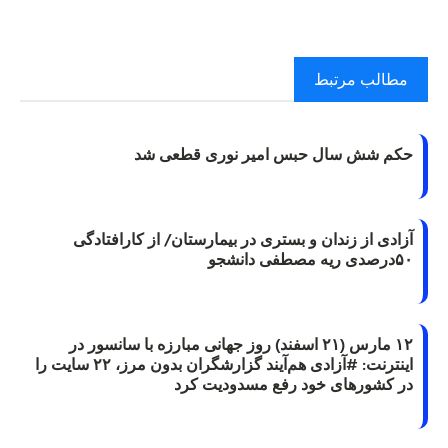
مطالب مرتبط
حکم شش سال حبس امیر نوری قطعی شد
آزادی از زندان و بستری در بیمارستان/ از کارافتادگی
۵۰درصدی ریه مصطفی دانشجو
۱۲ مارس (۲۱ اسفند) روز جهانی مبارزه با سانسور در
اینترنت: #آزادی هم‌آیند گزارشگران‌ بدون مرز، ۲۲ سایت را
در کشورهای خود رفع مسدودیت کرد