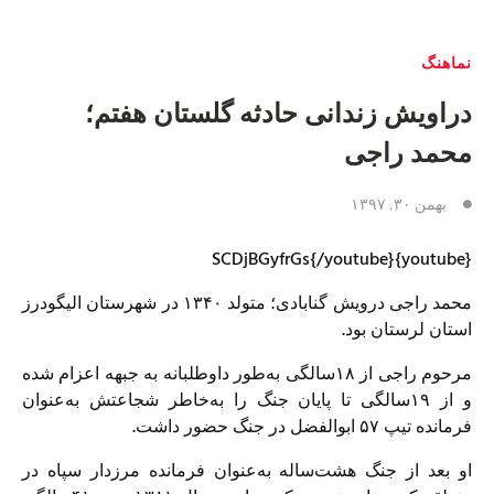
نماهنگ
دراویش زندانی حادثه گلستان هفتم؛
محمد راجی
بهمن ۳۰, ۱۳۹۷
{youtube}SCDjBGyfrGs{/youtube}
محمد راجى درویش گنابادی؛ متولد ١۳۴۰ در شهرستان اليگودرز
استان لرستان بود.
مرحوم راجی از ١٨سالگى به‌طور داوطلبانه به جبهه اعزام شده
و از ۱۹سالگی تا پایان جنگ را به‌خاطر شجاعتش به‌عنوان
فرمانده تيپ ۵۷ ابوالفضل در جنگ حضور داشت.
او بعد از جنگ هشت‌ساله به‌عنوان فرمانده مرزدار سپاه در