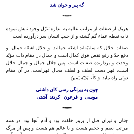
گه پير و جوان شد
*****
هريک از صفات از مراتب عاليه به اندازه تنزّل وجود تابش نموده
تا به نقطه عماء گم گشته و از جيب انسان سر درآورده است.
صفات جلال كه سلبيّه‌اند اشعّه جمالند. و جلال اشعّه جمال، و
دفع حدّ و رفع نقص فوق كمال است و جمال در مقام ذات مؤيّد
وحدت و بردارنده صفات است. پس جلال جمال و جمال جلال
است، قهر دست لطف و لطف مجال قهراست، در آن مقام
دوئی راه نيابد. وَ كِلْتا يَدَيْهِ يَمينٌ:
چون به بيرنگی رسی كان داشتی
موسی و فرعون كردند آشتی
*****
جنان و نيران قبل از بروز خلقت بود و آدم آنجا بود. در همه
مراتب نعيم و جحيم هست و با عالم هم هست و پس از مرگ