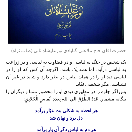
حضرت آقای حاج ملاعلی گنابادی نورعلیشاه ثانی (طاب ثراه)
يک شخص در جنگ به لباسی و در قضاوت به لباسی و در زراعت
به لباسی درآيد، اما همه يک باشد، اگرچه آن كس كه او را در
لباسی ديد او را در همان لباس در نظر دارد و شايد در غير آن
نشناسد، مگر شخصی نقّاد.
پس اگر جلوه را در مظهری ديدی او را محصور منما و ديگران را
بيگانه مشمار. عَدَدُ الطُّرُقِ اِلَي اللهِ بِعَدَدِ اَنْفاسِ الْخَلايِقِ:
هر لحظه به شكلی بت عيّار برآمد
دل برد و نهان شد
هر دم به لباس دگر آن يار برآمد