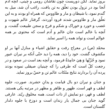
بروز نمايد. لكن دوريست چون نقّاشان رومی و چينی، آنچه آدم
آنجا بود در نزول بودن تعلّق به تن يافت، راغب آن شد، ميل به
گندم نمود، با شيطان و مار و طاووس كه همراه او بودند و به اين
تعلّق مار و طاووس شدند فرود آوردند، گرفتار عالم شهوت و
غضب و خورد و خوراک و شكم و فرج و سجن طبيعت گشت، و
آنچه با عالم است جان عالم و آدم است كه محتوی بر همه
عوالم است و تواند همه را اسير نمايد.
محمّد (ص) در معراج رفت و حقايق اشياء و منازل آنها بر او
مكشوف گشت. خود را ديد، همه را ديد حتّی آنكه بر نيران عبور
نمود و جُزْتُها وَ هِيَ خامِدَةٌ فرمود، و آنچه بعد است در صعود و در
رجعت كلّ است كه طرفی را كه چينيان صيقلی نموده بودند
پرده آن را بردارند نتايج ملكات عالم تن و حسّ بروز نمايد.
و جنان و نيران دو بال قيامت و يدانِ حشرند. صورت، جلوه
لطف و قهر است. ظهور و ظاهر و مظهر در مرتبه يكی هستند.
لطف و قهر، دو نمايش از ذات است. همه مخلوق ربّند. عارفی
گويد جنان بی جمال يار زندان است و دوزخ با جلوه دلدار
گلستان است.