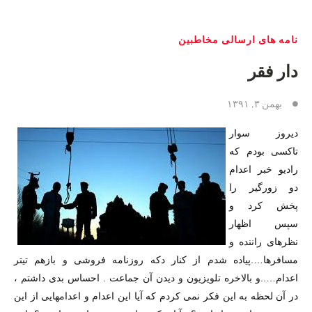
نامه های ارسالی مخاطبین
دار فقر
بهمن ۳, ۱۳۹۱
ديروز سوار
تاكسى بودم كه
راديو خبر اعدام
دو زورگير را
پخش كرد و
سپس اظهار
نظرهاى راننده و
مسافرها….پياده شدم از كنار دكه روزنامه فروشى و بازهم تيتر
اعدام…..و بالاخره تلويزيون و ديدن آن جماعت . احساس بدى داشتم ،
در آن لحظه به اين فكر نمى كردم كه آيا اين اعدام و اعدامهايى از اين