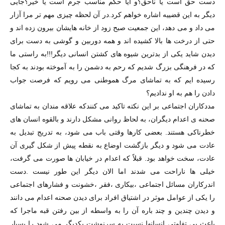
دست حق است يا ناحق؟و آيا حكم مناسب جرم است يا خير؟جايى
ديگر به اين قضييه اشاره خواهم كرد.در آن لحظه چيزى مهم تر مرا آزار
مى داد و مى دهد، اين جمعيت صبح زود از خانه هايشان بيرون زده اند و
حتى از درخت ها بالا كشيده اند و همه دوربين و گوشى به دست براى
ديدن شايد يكى از بدترين شيوه هاى كشتن انسانى ديگر!!!به راستى ما
که در فرهنگى بزرگ شديم كه رحم به دشمن را به آموخته بودند به كجا
رسيده ايم كه به تماشاى مرگ هموطنى مى رويم كه فرصت جواب
دادن را هم به او نداديم؟
مددكاران اجتماعى بر این نکته تاکید می کنندکه علاقه مندان به تماشای
صحنه ى اعدام دیگران، به لحاظ روانی مشکل دارند و بالقوه انسان های
خطرناکی هستند. بعضی کارها وقتی باب می شود، به تدریج تبدیل به
عادت می شود و دیگر بازگشت اوضاع به نقطه پیش از شکل گیری آن
عادت، سخت خواهد بود. قبلاً که اعدام در خیابان ها صورت می گرفت،
خیلی ها ناراحت می شدند اما الان دیگر این طور نیست .دست
اندركاران مسائل اجتماعى ،بيكارى ،فقر ،خشونت و فشارهاى اجتماعى
را يكى از عوامل موثر در اشتياق افراد براى ديدن صحنه اعدام مى دانند
و ديدن چندين و چند باره آن را به واسطه از بين رفتن قبه ماجرا كه
باعث بى تفاوتى انسانها نسبت به سرنوشت يكديگر مى شود را بسيار