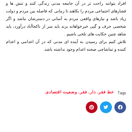
افراد بتوانند راحت تر در آن جامعه مدنى زندگى كنند و تنش ها و
فشارهاى اجتماعى مردم را بكاهند.تا زمانى كه فاصله بين مردم و دولت
زياد باشد و نيازهاى واقعى مردم به آسانى در دسترشان نباشد و اگر
شخصى حرف و گپى خيرخواهانه بزند بايد سر از ناكجاآباد درآورد، بايد
شاهد چنين حكايت هاى تلخى باشيم .
تلاش كنيم براى رسيدن به آينده اى مدنى كه در آن اعدامى و اعدام
كننده و تماشاچى صحنه اعدام وجود نداشته باشد.
خط فقر
,
دار
,
فقر
,
وضعیت اقتصادی
Tags