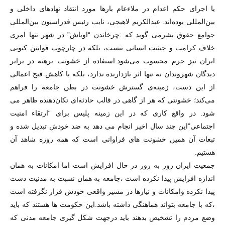
یا اجرای حکم اعدام در ملاءعام بارها مورد انتقاد نهادهای داخلی و
بین‌المللی بوده‌اند. عبدالکریم لاهیجی، نایب رئیس فدراسیون بین‌المللی
جوامع حقوق بشرمى گويد كه :چرخاندن “اوباش” در شهر تنها امری
خلاف کرامت و حیثیت انسانی نیست، بلکه در چارچوب قوانین کنونی
ایران نیز جرم محسوب می‌شود.استفاده از خشونت برهنه در برابر
دیدگان شهروندان نه تنها اثر بازدارنده ندارد، بلکه با کاهش قبح اعمالی
از این دست، زمینه‌ی گسترش خشونت در بطن جامعه را فراهم
می‌کند؛ خشونتی که هر از گاهی در قالب حادثه‌ای تکان‌دهنده ظاهر مى
شود. در واقع كارى كه در اين زمينه پليس براى “ارتقاء امنيت
اجتماعى”اين چند سال اخير انجام مى دهد به ضد خودش تبديل شده و
تبعات آن همين خشونت هاى فراوانى است كه همه روزه شاهد آن
هستيم.
جمعيت ايران روز به روز در حال افزايش است اما امكانات به همان
اندازه افزايش پيدا نكرده است ،جامعه به همان نسبت به مدنيت دست
پيدا نكرده وامكانات و نيازها در مسير واقعى خودش قرار نگرفته است
،كه با جامعه بتواند هماهنگى داشته باشد.اين حكومت ها هستند كه بايد
وضع مردم را تشخيص بدهند بايد درجهت شكل گيرى جامعه مدنى كه