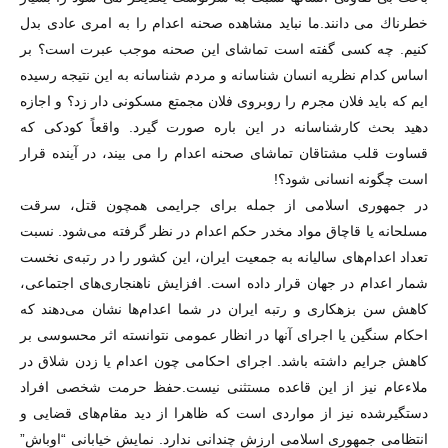
خطرناك مى دانند.ما نباید مشاهده صحنه اعدام را به امری عادی بدل
کنیم. چه کسی گفته است تماشای این صحنه موجب عبرت است؟ بر
اساس کدام نظریه انسان شناسانه و مردم شناسانه به این نتیجه رسیده
ایم که باید فلان مجرم را روبروی فلان مجمتع مسکونی دار زد؟ و اجازه
دهید بحث کارشناسانه در این باره صورت گیرد. واقعاً کودکی که
قساوت قلب مشتاقان تماشای صحنه اعدام را می بیند، در آینده قرار
است چگونه انسانی شود؟!
در جمهوری اسلامى از جمله برای جرایمی همچون قتل، سرقت
مسلحانه یا قاچاق مواد مخدر حکم اعدام در نظر گرفته می‌شود. نسبت
تعداد اعدام‌های سالیانه به جمعیت ایران، این کشور را در رتبه‌ی نخست
شمار اعدام در جهان قرار داده است. افزایش ناهنجاری‌های اجتماعی،
کاهش سن بزهکاری و رتبه ایران در شما اعدام‌ها نشان می‌دهند که
احکام سنگین یا اجرای آنها در انظار عمومی نتوانسته اثر محسوسی بر
کاهش جرایم داشته باشد. اجرای احکامی چون اعدام یا زدن شلاق در
ملاء‌عام نیز از این قاعده مستثنی نیست.حفظ حرمت شخصی افراد
دستگیرشده نیز از مواردی است که ظاهرا از دید مقام‌های قضایی و
انتظامی جمهوری اسلامی ارزش چندانی ندارد. نمایش خیابانی “اوباش”