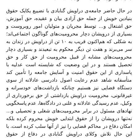
در حال حاضر جامعه‌ی دراویش گنابادی با تضییع یکایک حقوق
بنیادین خویش از جمله حق آزادی بیان و عقیده، حق آموزش،
حق اشتغال و… توسط مجریان و متولیان امور روبروست و
بسیاری از درویشان دچار محرومیت‌های گوناگون اجتماعی‌اند؛
به شکلی که هم‌اکنون قریب به ۱۰ تن از دراویش در زندان به
سر می‌برند و هفت تن دیگر محکوم به تبعیدند و بسیاری دچار
محرومیت‌های مشابه از قبیل محرومیت از حق کار و حق
تحصیل هستند و در این وضعیت که شایسته است عدلیه با
پاسداری از این حقوق امنیت و آسایش جامعه را تأمین کند
متأسفانه شاهد عدم رعایت اصول دادرسی عادلانه از سوی
دستگاه قضایی نیز هستیم چنانکه بازداشت‌های خودسرانه و
غیرقانونی، محرومیت دراویش بازداشتی از حق برخورداری از
وکیل، عدم رسیدگی عادلانه و علنی در دادگاه‌ها، عدم پاسخگویی
نهادهای مسئول در برابر محرومیت‌های شغلی و تحصیلی و…
نه‌تنها درویشان را از حقوق ابتدایی خویش محروم کرده بلکه
امکان دفاع در محاکم قضایی را نیز از آنها سلب کرده است. با
این حال تلاش وکلای دراویش گنابادی در دفاع از حقوق