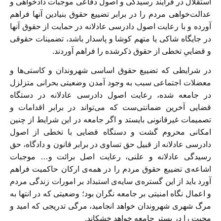
استقلال در فرآیند رسیدگی و اصول دفاعی موجبات دادخواهی و
عدالت‌خواهی مردم را در برابر تضییع حقوق بنیادین آنها فراهم
آورده و با رعایت اصول دادرسی عادلانه در حمایت از حقوق آنها
در جایگاه شاکی یا متهم کوشا و پاسدار باشد، تضمینات حقوقی
و قضاییِ تخطی از حقوق ذکرشده را فراهم آوردند.
در شرایطی که تضییع حقوق اساسی شهروندان و کاستی‌ها و
معضلات اجتماعی سبب به وجود آمدن وضعیتی بحرانی متزلزل
در جامعه شده، رعایت اصول دادرسی عادلانه در دستگاه
قضایی آخرین ضمانتی‌ست که می‌تواند در برابر اقدامات و
تصمیمات غیرقانونی بایستد و اگر جامعه در این شرایط از چنین
امکانی محروم گشت و دستگاه قضایی با تخطی از اصول
دادرسی عادلانه از قبیل حق تساوی در برابر قانون و دادگاه، حق
رسیدگی عادلانه و علنی، رعایت اصل برائت و… موجبات
اشاعه‌ی تضییع حقوق مردم را در همه‌ی ارکان حاکمیت فراهم
آورد باید از این گستره‌ی سایه‌ی استبداد بر امورات زندگی مردم
و اعمال نگاه امنیتی بر جامعه نگران بود؛ وضعیتی که در انتها به
مرگ شهری شهروندان خواهد انجامید، مرگی تدریجی که امید و
محبت را در بستر جامعه خواهد خشکاند.