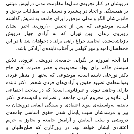
درویشان در کنار تجربه‌ی سال‌ها مقاومت مدنی دراویش مبتنی
بر همبستگی و اتحاد در پیشبرد و دستیابی به مطالبات برحق و
قانونی‌شان الگو و مدلی موفق را برای جامعه به نمایش گذاشته
است، موضوعی که پس از تحصن ۱۰روزه‌ی اخیرِ ایشان
روبروی زندان اوین تهران که به آزادی چهار درویش
بازداشت‌شده انجامید چراغ راهی برای دادخواهان شد تا در این
قحط‌سال امید و مهر گواهی بر آفتاب تابنده‌ی آزادگی باشد.
اما آنچه امروزه بر نگرانی جامعه‌ی درویشی افزوده، تلاش
سیستم حاکم برای ایجاد محدودیت و حصر حضرت آقای حاج
دکتر نورعلی تابنده است، موضوعی که نه‌تنها از منظر فردی
به‌واسطه‌ی تضییع حقوق و آزادی‌های فردی شخص دکتر تابنده
دارای وجاهت نبوده و غیرقانونی است؛ که در ساحت اجتماعی
آن علاوه بر محروم کردن جامعه از نظرات و اندیشه‌های دکتر
تابنده، به‌واسطه‌ی پیوند اعتقادی و بستگی ایمانی درویشان به
پیر و مرشدشان سبب پایمال شدن حقوق اساسی جامعه‌ی
درویشی و سلب آسایش و آرامش جامعه و تجاوز به حریم
اعتقادی ایشان خواهد بود. در روزگاری که صلح‌طلبان و