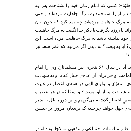
جاهليّة»؛ کسی که امام زمان خود را نشناخت پس به
 و او را نشناختند به مرگ جاهلیت مرده‌اند و حتی
 به مرگ جاهلیت مرده‌اند. چه باید کرد که چون آنان
ند یا روزه نگرفت یا ذکر خدا نگفت به مرگ جاهلیت
 خود نداشته باشد به مرگ جاهلیت مرده است. اين
ا به بيعت؟ به ديدن اگر مى‌بود كه عُمَر سعد نيز
د!
امروز همگان حسین را امام سوم شیعیان می‌دانند. آیا در سال ۶۱ هجری نيز مسلمانان وى را امام
امامت او جز برای آن عده‌ی قلیل که با او به شهادت
‌ی ائمه(ع) و اولیای الهی در همه‌ی اعصار در غیبت
دم شناخت ما از او نيست؟ وااَسفا كه در هر عصر و
نِ اعصارِ گذشته مى‌گرييم و اين دور باطل تا ابد بر
ه‌ى جهل خواهد چرخيد، كه يزيديان امروز، بر حسين
وابط و مناسبات اجتماعی و مذهبی ما کجا بود؟ او در