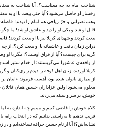
شناخت امام به چه معناست؟! آیا شناخت به معنای
رخسار او حاصل می‌شود؟ آیا حتی بیعت با او به مع
وهب نصرانی و حرّ ریاحی هم امام را دیدند! فاصله‌ی
قاتل او شد و یکی او را دید و عاشق او شد! ما چگون
بیعت کردند و شهدای کربلا نیز با او بیعت کردند! فاصل
دراین زمان یافت و عاشقانه با او بیعت کرد؟! از چه 
گریه برای چیست؟ آیا از فراق اوست؟! مگر با او وصلی
از واقعه‌ی عاشورا مى‌گریستند؛ از خدام ستیر اسد
کربلا آوردند، زنان اهل کوفه را دیدم زاری‌کنان و گری
از بیماری ناتوان شده بود، آهسته فرمود: «اینان 
معلوم می‌شود اولین عزاداران حسین همان قاتلان ح
خویش، بر سر و سینه می‌زدند.
کلاه خویش را قاضی کنیم و ببینیم چه اندازه به ام
فریب ندهیم تا به‌راستی بدانیم که در انتخاب راه، ب
نشانه‌اش؟! آیا از نام حسین خرافه نساخته‌ایم و در زی