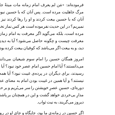
فرموده‌اند: «مَن لم يعرف امام زمانه مات ميتةً 
مرگ جاهلیت مرده است. پس آنان که با حسین نبودند
آنان که با حسین بیعت کردند و او را رها کردند نيز
نمیریم؟ در این حدیث نفرموده است هر کس نماز نخوا
مرده است، بلکه می‌گوید اگر معرفت به امام زمان
معرفت چيست و چگونه حاصل مى‌شود؟ آيا به ديدن؟ آي
ديد، و به بيعت اگر مى‌باشد كه كوفيان بيعت كرده بودن
می‌دانستند؟ آیا امام حسین امام عصر خود نبود؟ آيا 
رسیدند، برای دیگران در پرده‌ی غیبت نبود؟ آیا همه
نیستند؟ و آیا همین در غیبت بودن امام به معنای ع
دوره‌اى، حسينِ عصرِ خويشتن را سر مى‌بُريم و بر حسي
مدارِ بى‌خردى خواهد گشت و اين در همچنان بر پاشن
ديروز مى‌گريند، به نيت ثواب.
اگر حسین در زمانه‌ی ما بود، جایگاه و جای او در ر