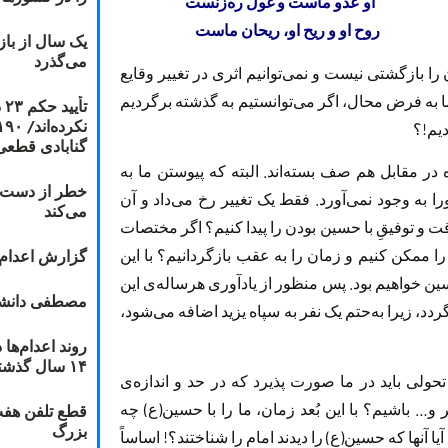
که هست
او عدو ماست و غول ره‌زنست
ن ماست
روح او و ریح او، ریحان ماست
یک سال از با
می‌گذرد
۱۴ قرن می‌گذرد. زمان را بازگشتی نیست و نمی‌توانیم اثری در تغییر وقایع
اما به فرض محال، اگر می‌توانستیم به گذشته برگردیم
ت
دیم!؟
گنابادی قطعی
سال ۶١ است و دو سپاه در مقابل هم صف بسته‌اند. البته كه پیوستن ما به
خطر از دست دا
 به وجود نمی‌آورد. فقط یک تغییر رخ می‌داد و آن
می‌کند
اقت و توفیقِ با حسین بودن را پیدا کنیم؟ اگر مختصات
گزارش اعدام ۲۰۱۸: قصاص و بخش
را ممکن کنیم و زمان را به عقب بازگردانیم؟ با این
ین خواهیم بود. پس منظور از یادآوری هرساله‌ی این
مصطفی دانشج
ردد، زيرا به‌حتم یک نفر به سپاه یزید اضافه مى‌شود،
۱۴ سال گذشته
ولی باید در ما صورت پذیرد که در حد و اندازه‌ی
… باشیم؟ با این بُعد زمان، ما را با حسین(ع) چه
قطع تلفن هفت
بزرگ
آیا آنها که حسین(ع) را دیدند امام را شناختند؟! اساساً