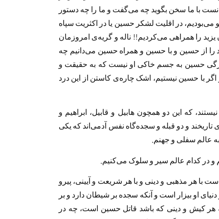
‌توانست با ما سخن بگوید چه می‌گفت و ما را چه دستور
و مى‌بوديم، در اقلیت لشکر حسین یا در اکثریت سپاه
 یزید را همراهی می‌کردیم!! ناله و گریه‌ی امروزمان
را از حسين و با حسين و همراه حسين مى‌دانيم چه
بزرگی حسین به جسم خاکی او نیست که به حقیقت و
اگر با حسین نیستیم، اشک چاره‌ى كاستن از اين درد
ستند، که این دو همچون هابیل و قابیل، ابراهیم و
تاریخند و دو قبله و سجده‌گاه نفس آدمی‌اند که یکی
ه عالم سفلی و جهنم.
یم و در کدام عالم سیر و سلوک می‌کنیم.
ست با هر مذهبی و دینی و با هر شریعت و آیینی، پیرو
یای او بیزار است و آنکه سجده بر شیطان دارد و بر
 به هر كيش و دينى كه باشد قاتل حسین است، چه در