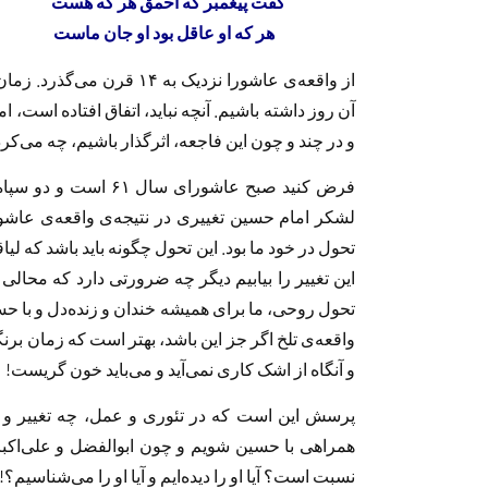
گفت پیغمبر که احمق هر 
هر که او عاقل بود او جا
از واقعه‌ی عاشورا نزدیک به 
آن روز داشته باشیم. آنچه نباید، اتفاق افتاده است، 
و در چند و چون این فاجعه، اثرگذار باشیم، چه می‌کر
فرض کنید صبح عاشورای 
لشکر امام حسین تغییری در نتيجه‌ى واقعه‌ی عاشورا
تحول در خود ما بود. این تحول چگونه باید باشد که لی
این تغییر را بیابیم دیگر چه ضرورتی دارد که محالی 
تحول روحی، ما برای همیشه خندان و زنده‌دل و با حس
واقعه‌ی تلخ اگر جز این باشد، بهتر است که زمان برنگ
و آنگاه از اشک كارى نمى‌آيد و مى‌باید خون گریست!
پرسش اين است كه در تئوری و عمل، چه تغییر و تح
همراهی با حسین شویم و چون ابوالفضل و علی‌اکبر و
نسبت است؟ آیا او را دیده‌ایم و آیا او را می‌شناسیم؟! 