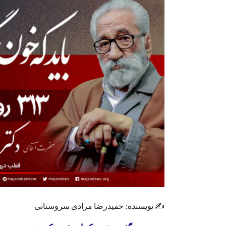
✍️ نویسنده: حمیدرضا مرادی سروستانی