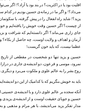
اقلیت بود یا در اکثریت؟ در بند بود یا آزاد؟! اگر می
می‌داد؟! و اگر ما در زمانه‌ی حسین بودیم در كدام س
یزید؟! شاید راه انفعال را در پیش گرفته، با سکوتمان
از چیست؟ اگر حسین وقت خویش را یافته‌ایم و خود 
جاى زارى مى‌ماند؟ اگر دانسته‌ایم که شرافت و 
آرمان و اهداف و ولایت اوست، چه حاصل از بكاء؟ و 
عظما نيست، كه باید خون گریست!
حسین و یزید تنها دو شخصیت در مقطعی از تاریخ نی
نمرود، موسی و فرعون، دو اندیشه‌ی جارى در درازاى 
روح بشر را به عالم علوی و ملکوت می‌برد و دیگری ب
باید به خویش بنگریم که با کدامیک از این دو اندیشه‌ا
آنکه سجده بر عالم علوی دارد و با اندیشه‌ی حسینی ا
حسین و جویای حقیقت اوست و از اندیشه‌ی یزیدی و دن
مدار تفکر یزید می‌اندیشد، با هر مرام و مذهبی و