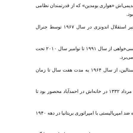
سط هم‌رزم و یار قدیمی‌اش «هواری بومدین» که از قدرتمندان نظامی
– در اندونزی «احمد سوکارنو» رئیس‌جمهور و رهبر استقلال اندونزی در سال ۱۹۶۷ توسط جنرال
– در برمه «آنگ سان سوچی» رهبر جنبش دموکراسی‌خواهی از سال ۱۹۹۱ تا نوامبر سال ۲۰۱۰ تحت
‌برد.
– در شوروی «خروشچف» رهبر شوروی بعد از استالین، از سال ۱۹۶۴ به مدت هفت سال تا زمان
– محمد مصدق نخست‌وزیر ایران بعد از کوتای ۲۸ مرداد ۱۳۳۲ در خانه‌اش در احمدآباد محصور بود تا
– مهاتما گاندی رهبر سیاسی و معنوی هند در مبارزه ضد امپریالیستی با امپراتوری بریتانیا در دهه ۱۹۴۰