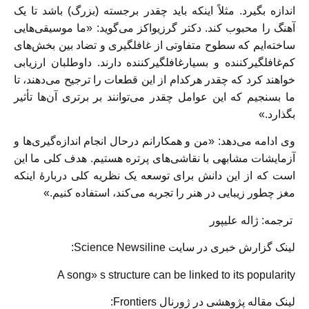
اندازه بگیرد. مثلاً اینکه باید چقدر برجسته (بزرگ) باشد تا یک
آهنگ را محبوب کند. دکتر گرزیواکز می‌گوید: «ما موسیقی‌هایی
ساخته‌ایم که سطوح متفاوتی از غافلگیری و تضاد بین بخش‌های
کم‌غافلگیرکننده و بسیارغافلگیرکننده دارند. داوطلبان ارزیابی
خواهند کرد که چقدر هرکدام از این قطعات را ترجیح می‌دهند، تا
ما بسنجیم که این عوامل چقدر می‌توانند بر برتری آن‌ها تأثیر
بگذارد.»
وی ادامه می‌دهد: «من و همکارانم درحال انجام اندازه‌گیری‌ها و
آزمایشات مشابهی با نقاشی‌های پرتره هستیم. هدف کلی ما این
است که از این دانش برای توسعه یک نظریه کلی دربارهٔ اینکه
مغز چطور زیبایی در هنر را تجربه می‌کند، استفاده کنیم.»
ترجمه: ژاله علیپور
لینک گزارش خبری در سایت Science Newsiline:
A song» s structure can be linked to its popularity
لینک مقاله پژوهشی در ژورنال Frontiers: