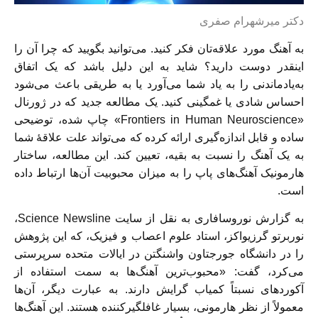
دکتر میرشهرام صفری
به آهنگ مورد علاقه‌تان فکر کنید. می‌توانید بگویید که چرا آن را
اینقدر دوست دارید؟ شاید به این دلیل باشد که یک اتفاق
به‌یادماندنی را به یاد شما می‌آورد یا به طریقی باعث می‌شود
احساس شادی یا غمگینی کنید. یک مطالعه جدید که در ژورنال
«Frontiers in Human Neuroscience» چاپ شده، توضیحی
ساده و قابل اندازه‌گیری ارائه کرده که می‌تواند علت علاقهٔ شما
به یک آهنگ را نسبت به بقیه، تعیین کند. این مطالعه، ساختار
هارمونیک آهنگ‌های پاپ را به میزان محبوبیت آن‌ها ارتباط داده
است.
به گزارش نوروسافاری به نقل از سایت Science Newsline،
نوربرتو گرزیواکز، استاد علوم اعصاب و فیزیک، که این پژوهش
را در دانشگاه جورجتاون واشنگتن در ایالات متحده سرپرستی
می‌کرد، گفت: «محبوب‌ترین آهنگ‌ها به سمت استفاده از
آکوردهای نسبتاً کمیاب گرایش دارند. به عبارت دیگر، آن‌ها
معمولاً از نظر هارمونی، بسیار غافلگیرکننده هستند. این آهنگ‌ها