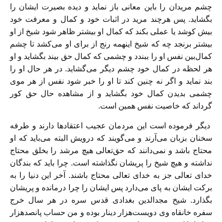
چشم مریدان را باین معانى باز نماید و دیده بصیرت ایشان را
بگشاید. پس هرچند مرید در اثبات خود و کمال و معرفت خود
بیش کوشد یا عملى بکند که کمال او بیشتر ظاهر شود شیخ از او
بیشتر برنجد چه که شیخ این‏همه رنج از براى او مى‌‏کشد تا چشم
کمال‌‏بین نفس او را ببندد و چشمى که کمال حق بیند بگشاید و او
هر لحظه در کمال خود چشم دیگر مى‌‏گشاید. در هر حال او را
بند نماید و اگر نه چنین کند تا او را خبر شود نفس از هر موى
چشمى بدیدن کمال خود بگشاید و از مشاهده حال حق کور
گرداند که خاصیت نفس همین است.
دیگر فرموده است این مردمان عجیب اعتقاد‌ها دارند و طرفه
سخنان بزبان مى‌‏آرند و مى‏‌گویند که درویش البته مى‌‏باید که او
محتاج باشد و نمى‏‌دانند که حق‌تعالى هیچ مرشد را بخلق محتاج
نداشته و هیچ شیخ را پریشان نگذاشته است. چرا باید که‏ بندگان
خداى تعالى جز به خداى تعالى محتاج باشند. آخر این دنیا را به
برکت ایشان به ‏پاى مى‌‏دارد پس ایشان را چرا درمانده و پریشان
بگذارد. شیخ مجدالدین بغدادى قدس سره در هر سال خرج
سفره خانقاه وى دویست‏‌هزار دینار بوده و من حساب پانصدهزار