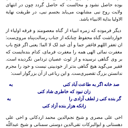
بوده حاصل نشود و محالست که حاصل گردد چون در انتهاى
ولایت روح نبى مشابهت مى‌‏یابد بجسم نبى، در طریقت نهایة
الاولیا بدایة الانبیاء باشد.
دیگر فرموده که زمره انبیاء از گناه معصومند و فرقه اولیاء از
خوارداشت گناه محفوظ چنانکه از جناب رسالت‌پناه مروی‌ست:
ان تغفر اللهم فاغفر جما و أی عبد لک لا الما؛ یعنى اگر فتح باب
مغفرت نمائى الهى همه را مغفرت فرماى، کدام بنده‏‌ایست که
بر وى گناهى نرسیده و از لوث عصیان تردامن نگردیده است.
فقیر مى‏‌گوید هیچ گناهى بد‌تر از خودبینى نیست و خود را مجرم
ندانستن بزرگ تقصیری‌ست. و این رباعى از آن بزرگوار است‏:
صد خانه اگر به طاعت آباد کنى ‏ به
زان نبود که خاطرى شاد کنى‏
گر بنده کنى ز لطف آزادى را به
زانکه هزار بنده آزاد کنى‏
اخى على مصرى و شیخ نجم‌الدین محمد اردکانى و اخى على
دهستانى و ابوالبرکات تقى‌الدین دوستى سمنانى و شیخ عبداللّه