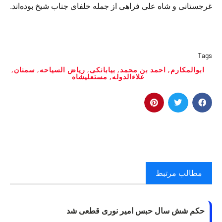
غرجستانى و شاه على فراهى از جمله خلفاى جناب شیخ بوده‌‏اند.
Tags
ابوالمکارم
,
احمد بن محمد
,
بیابانکى
,
ریاض السیاحه
,
سمنان
,
علاءالدوله
,
مستعلیشاه
مطالب مرتبط
حکم شش سال حبس امیر نوری قطعی شد