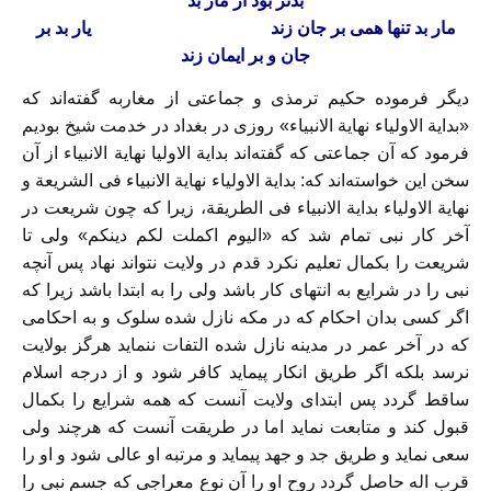
بد‌تر بود از مار بد
مار بد تنها همى بر جان زند یار بد بر
جان و بر ایمان زند
دیگر فرموده حکیم ترمذى و جماعتى از مغاربه گفته‌اند که
«بدایة الاولیاء نهایة الانبیاء» روزى در بغداد در خدمت شیخ بودیم
فرمود که آن جماعتى که گفته‌‏اند بدایة الاولیا نهایة الانبیاء از آن
سخن این خواسته‌‏اند که: بدایة الاولیاء نهایة الانبیاء فى الشریعة و
نهایة الاولیاء بدایة الانبیاء فى الطریقة، زیرا که چون شریعت در
آخر کار نبى تمام شد که «الیوم اکملت لکم دینکم» ولى تا
شریعت را بکمال تعلیم نکرد قدم در ولایت نتواند نهاد پس آنچه
نبى را در شرایع به انتهاى کار باشد ولى را به ابتدا باشد زیرا که
اگر کسى بدان احکام که در مکه نازل‏ شده سلوک و به احکامى
که در آخر عمر در مدینه نازل شده التفات ننماید هرگز بولایت
نرسد بلکه اگر طریق انکار پیماید کافر شود و از درجه اسلام
ساقط گردد پس ابتداى ولایت آنست که همه شرایع را بکمال
قبول کند و متابعت نماید اما در طریقت آنست که هرچند ولى
سعى نماید و طریق جد و جهد پیماید و مرتبه او عالى شود و او را
قرب اله حاصل گردد روح او را آن نوع معراجى که جسم نبى را