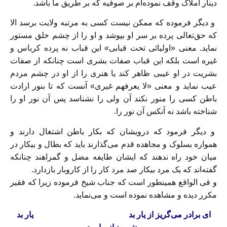
دینار املاک وقف نموده‌‏ام بر صوفیه که بر طریق ما باشد.
و دیگر فرموده که ممکن نیست کسى به مرتبه ولایت برسد الا
که حق‌تعالى پرده بر سر او بپوشد و او را از چشم خلق مستور
نماید. معنى «اولیائى تحت قبابى» این قباب نه پرده کرباس و
غیره است بلکه این قباب صفات بشرى است چنانکه از صفات
بشریت در او عیبى ظاهر کند یا هنرى را از او در چشم مردم
عیب نماید و معنى‏ «لا یعرفهم غیرى» آنست که تا بنور ارادت
باطن کسى را منور نکند آن ولى را نشناسد پس آن نور او را
شناخته باشد نه آن‏کس آن نور را.
و دیگر فرمود که درویشان که بکار باطن اشتغال دارند و
همواره بسلوک و مجاهده قدم مى‏‌گذارند باید که بطال و بیکار در
میان خود راه ندهند که ایشان طایفه مضل و گمراهند چنانکه
گفته‏‌اند که یک مرد بیکار صد مرد کار را از کاروبار بازدارد.
و فى الواقع همین‏طور است که جناب شیخ فرموده زیرا که فقیر
مکرر دیده و مشاهده نموده است و مى‌‏نماید.
اى برادر مى‏‌گریز از یار بد یار بد