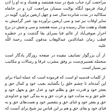
مراجعت کرد جناب شیخ در سنه هشتصد و هشتاد و نه او را اذن
ارشاد فرمود آنگاه بولایت سمنان مراجعت کرد و در خانقاه
سکاکیه در مدت شانزده سال صد و چهل اربعین برآورد گویند در
سایر اوقات نیز صد و سى اربعین برآورده بود عمر گرامیش به
هفتاد و هفت سال رسیده و در سنه هفتصد و سى و شش در برج
احرار صوفى‌‏آباد از عالم فنا بسراى بقا گذشت و در خطیره
قطب زمان عمادالدین عبدالوهاب مدفون گشت رحمة اللّه
علیه.
از آن بزرگوار تصانیف مفیده در صفحه روزگار یادگار است
منجمله تفسیری‌ست بر وفق مشرب عرفا و رسالات و مکاتیب
نیز بسیار است.
از کلمات قدسیه او است که فرموده است که جمله انبیاء براى
این آمده‌‏اند تا چشم خلق را بگشایند بعیب خود و کمال حق و
بعجز خود و قدرت حق و بظلم خود و عدل حق و بجهل خود و
علم حق و به مذلت خود و عزت حق و به بندگى خود و خداوندى
حق و بفقر خود و غناى حق و بتقصیر خود و نعمت‌هاى حق و به
فناى خود و بقاى حق و هم بر این قیاس نیز شیخ براى آنست که