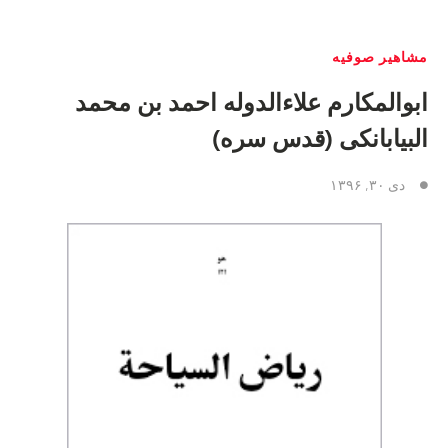
مشاهیر صوفیه
ابوالمکارم علاءالدوله احمد بن محمد
البیابانکى (قدس سره)‏
دی ۳۰, ۱۳۹۶