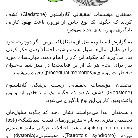
محققان مؤسسات تحقیقاتی گلاداِستون (Gladstone) کشف
کردند که چگونه یک نوع خاص از نورون باعث بهبود کارایی
یادگیری مهارت‌های جدید می‌شود.
به گزارش ایسنا و به نقل از مدیکال‌اکسپرس، اگر دوچرخه خود
را در طول سال‌ها سوار نشده باشید، احتمالاً بدون فکر کردن
بیاد می‌آورید که چگونه این کار را انجام ‌دهید. مهارت‌های مورد
نیاز برای انجام هر یک از این فعالیت‌ها در مغز شما به‌عنوان
«خاطرات رویه‌ای»(procedural memories) ذخیره می‌شوند.
محققان مؤسسات تحقیقاتی زیست پزشکی گلاداِستون
(Gladstone) کشف کردند که چگونه یک نوع خاص از نورون
باعث بهبود کارایی این نوع یادگیری می‌شود.
دانشمندان ابتدا می‌خواستند نشان دهند که چگونه سلول‌های
تخصصی مغزی، به نام «اینترنورون‌های فست اسپایکینگ» (fast-
spiking interneurons)، باعث اختلالات حرکتی مانند «سندرم
توره» (Tourette’s syndrome)، «دیستونی»(dystonia) و