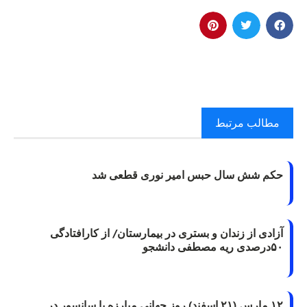
مطالب مرتبط
حکم شش سال حبس امیر نوری قطعی شد
آزادی از زندان و بستری در بیمارستان/ از کارافتادگی
۵۰درصدی ریه مصطفی دانشجو
۱۲ مارس (۲۱ اسفند) روز جهانی مبارزه با سانسور در