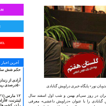
AM
R
NEL
آخرین اخبار
حکم شش سال
آزادی از زندا
۵۰درصدی ریه مصطفی دانشجو
بان نور» پایگاه خبری دراویش گنابادی
 تهران در روز سی‌ام بهمن و شب اول اسفند سال
ش گنابادی را با عنوان «دراویش داعشی» معرفی
را در کشورها