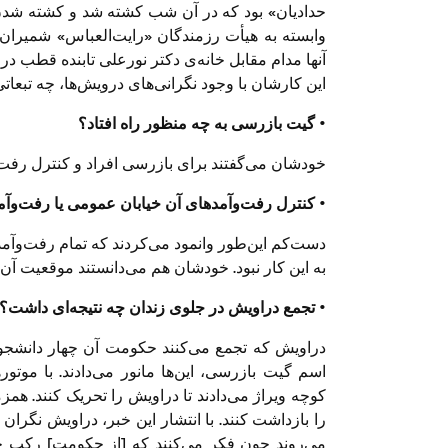
حدادیان» بود که در آن شب کشته شد و کشته شدن ا
وابسته به هیأت رزمندگان «رایت‌العباس» شمیران 
آنها مدام مقابل خانه‌ی دکتر نورعلی تابنده قطب درا
این کارشان با وجود نگرانی‌های درویش‌ها، چه تبعات
• گیت بازرسی به چه منظور راه افتاد؟
خودشان می‌گفتند برای بازرسی افراد و کنترل رفت
• کنترل رفت‌وآمدهای آن خیابان عمومی یا رفت‌وآ
دست‌کم این‌طور وانمود می‌کردند که تمام رفت‌وآمده
به این کار نبود. خودشان هم می‌دانستند موقعیت آ
• تجمع دراویش در جلوی زندان چه نتیجه‌ای داشت؟
دراویش که تجمع می‌کنند حکومت آن چهار دانشجوی
اسم گیت بازرسی، این‌ها مانور می‌دادند. با موت
کوچه ویراژ می‌دادند تا دراویش را تحریک کنند. 
را بازداشت کنند. با انتشار این خبر، دراویش نگران م
می‌روند چون فکر می‌کنند که [از حکومت] رکب خورده