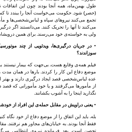
طول بهمن‌ماه، همه آ‎نجا بودند چون
(حصر) شود. حکومت می‌خواست آنجا را ببندد تا کسی
تجمع می‌کنند نیروهای سپاه و لباس‌شخصی‌ها و مأم
می‌کنند تا آن‏ها را تحریک کنند. می‌دانستند اگر در
ولی به خواسته‌ی خود می‌رسند. برای همین درویشان ر
• در جریان درگیری‌ها، ویدئویی از چند موتورس
سوزاندند؟
فیلم همه‌ی وقایع هست. بی‌جهت که بیمار نیستند برو
موضع دفاع این کار را کردند. بارها در همان مدت رف
عده لباس‌شخصی قصد ایجاد درگیری دارند و بهتر اس
از مأمورها می‌گرفتند و یا خود مأمورانی که قصد د
نگذارید اینجا را به آشوب بکشانند.
• یعنی دراویش در مقابل حمله‌ی این افراد از خودش
بله. باید این اتفاق را از موضع دفاع از خود نگاه ک
فقط آنجا بودند. به خیابان‌های مجاور هم نرفتند. مقا
تحصن است. بعد فرمانده نیروی انتظامی می‌گو