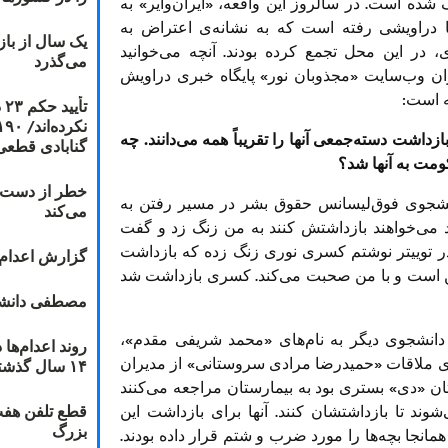
کرده‎اند کاملاً یکطرفه و به منفعت حکومت تعریف شده‎ است. در سالروز این واقعه، «ایران‌وایر» به
 دراویشی رفته است که به نشانه‌ی اعتراض به
یک سال از با
بازداشت «نورعلی تابنده» قطب درویشان گنابادی، در این محل تجمع کرده بودند. آ‎نچه می‌خوانید
می‌گذرد
مدیران وب‌سایت «مجذوبان نور» پایگاه خبری دراویش
ه است:
ت
• ماجرای گلستان هفتم و ضرب و شتم دراویش و بازداشت دسته‌جمعی آ‎نها را تقریباً همه می‌دانند. چه
گنابادی قطعی
ومت به آنها شد؟
خطر از دست دا
۹، «کسری نوری» دانشجوی فوق‌لیسانس حقوق بشر در مسیر رفتن به
می‌کند
د می‌خواهند بازداشتش کنند به من زنگ زد و گفت
در توییتر نوشتم کسری نوری زنگ زده که بازداشت
گزارش اعدام ۲۰۱۸: قصاص و بخش
ن است و با من صحبت می‌کند. کسری بازداشت شد
مصطفی دانشج
دانشجوی دیگر به نام‌های «محمد شریفی مقدم»،
ی ملاقات «حمیدرضا مرادی سروستانی» از مدیران
۱۴ سال گذشته
ن «دی» بستری بود به بیمارستان مراجعه می‌کنند
ند تا بازداشتشان کنند. آنها برای بازداشت این
قطع تلفن هفت
بزرگ
انجا بچه‏‌ها را مورد ضرب و شتم قرار داده بودند.