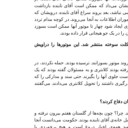
 این اتفاقات نشان می‌داد که ممکن است آقای تابنده بازداشت
 نباشد، بعد بروند سراغ آقای تابنده. درویشان که
وران اطلاعات به آنجا می‌روند. در کوچه مدام تردد
گیری ایجاد شود چهار تا موتور آن‏ها ممکن است بسوزد
ا در یک جو هیجانی قرار ‌داده بودند.
یکلت سوخته منتشر شد. این موتورها را دراویش
ند موتور بسوزانند. ترسیده بودند. حمله نکردند، در
ته‌ بودند کلانتری و به مسئولان گفته‌ بودند که یک
ت جلوی‌ آنها را بگیرند. حتی سند و مدارکی را که
رگیری داشتند را تحویل کلانتری می‌دادند. می‌گفتند
ان دفاع کردند؟
نید. چرا؟ چون بچه‌ها از گلستان هفتم بیرون نرفته و
بل خانه‌ی آقای تابنده بودند. حکومت می‌دانست آن‏جا
ید همه‌ی اخبار دروغ است و هیچ برخوردی با