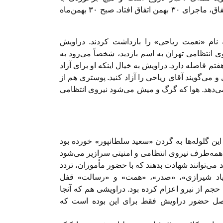
درویش‌های گنابادی شروع نشده است. بعد از این اتفاق، ماجرای ۳۰ بهمن اتفاق ‌افتاد. صبح ۳۰ بهمن‌ماه
۲۸بهمن یک درویش به نام «نعمت ریاحی» را بازداشت ‌کردند. دراویش
وز ۳۰ بهمن فرمانده نیروی انتظامی تهران به اسم بازدید، شخصاً می‌رود به
ستان هفتم فاصله دارد. دراویش به خیال اینکه او برای آزاد
می‌گویند آقای ریاحی را آزاد کنید. پوستری هم از
ی‌دهد. هوا که گرگ و میش می‌شود نیروی انتظامی
این گلوله‌ها به گردن «سعید سلطانپور» خورده بود
از همه‌طرف نیروی انتظامی و امنیتی سرازیر می‌شود
 می‌توانند شهادت بدهند که با حضور مأموران، تردد
«صیاد شیرازی»، «صدر»، «همت» و «رسالت» قفل
 آن‏جا بودند این حجم از نیرو اعزام کرده بود. دراویشی هم که آن‏جا
 اصل حضور دراویش فقط برای این بوده است که