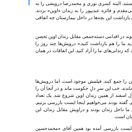
فرستند. البته کسری نوری و محمدرضا درویشی را به
زندان «رجایی‌شهر» منتقل کردند ولی محمد شریفی‌مقدم و فائزه عبدی‎پور را به زندان «اوین» بردند.
 بازداشت این بچه‌ها در داخل بیمارستان چه اتفاقی
وند در اقدامی دسته‌جمعی مقابل زندان اوین تحصن
دید ما را هم بازداشت کنید.» درویش‌ها چند روز را
 که زندانی‌های ما را آزاد کنید. این اتفاقات در همان
ین را جمع کنند. فیلمش موجود است. اما درویش‌ها
ل اوین ‌ماندند. خب این سرِ دلِ حکومت ماند و در آنجا آن را
 اسفند از همین زندان اوین شروع شد. یک تعداد
 گفته بودند می‌خواهیم اینجا ایست بازرسی بزنیم.
 ما داخل زندان بودند و دراویش مقابل زندان. این
یان است.
ی ایست بازرسی آمده بود همین آقای «محمدحسین