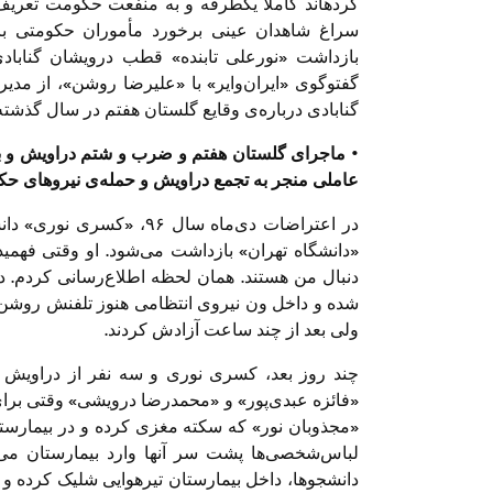
سراغ شاهدان عینی برخورد مأموران حکومتی با
گفت‎وگوی «ایران‏‌وایر» با «علی‏رضا روشن»، از 
گنابادی درباره‌ی وقایع گلستان هفتم در سال گذشت
عاملی منجر به تجمع دراویش و حمله‌ی نیروهای حک
در اعتراضات دی‌ماه سال ۶
«دانشگاه تهران» بازداشت می‌شود. او وقتی فهمی
دنبال من هستند. همان لحظه اطلاع‏‌رسانی کردم. 
شده و داخل ون نیروی انتظامی هنوز تلفنش روش
ولی بعد از چند ساعت آزادش کردند.
چند روز بعد، کسری نوری و سه نفر از دراویش 
«فائزه عبدی‌پور» و «محمدرضا درویشی» وقتی برا
«مجذوبان نور» که سکته مغزی کرده و در بیمارستا
لباس‌شخصی‌ها پشت سر آنها وارد بیمارستان می‌شو
دانشجوها، داخل بیمارستان تیرهوایی شلیک کرده و هم