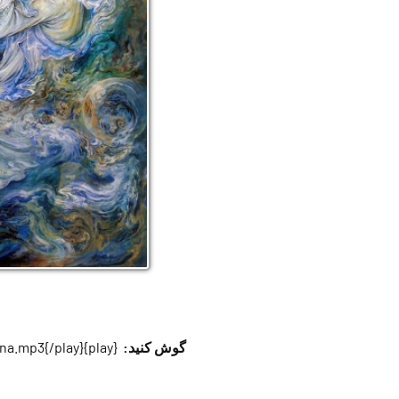
گوش کنید:
{play}images/stories/radio/10/molana.mp3{/play}