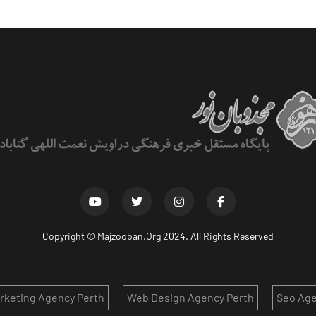
Copyright ©
Majzooban.Org
2024. All Rights Reserved
arketing Agency Perth
Web Design Agency Perth
Seo Age