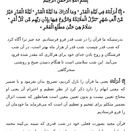
« إِنَّا أَنزَلْنَاهُ فِي لَيْلَةِ الْقَدْرِ‌ * وَمَا أَدْرَ‌اكَ مَا لَيْلَةُ الْقَدْرِ‌ * لَيْلَةُ الْقَدْرِ‌ خَيْرٌ‌
مِّنْ أَلْفِ شَهْرٍ‌ *تَنَزَّلُ الْمَلَائِكَةُ وَالرُّ‌وحُ فِيهَا بِإِذْنِ رَ‌بِّهِم مِّن كُلِّ أَمْرٍ‌ *
سَلَامٌ هِيَ حَتَّىٰ مَطْلَعِ الْفَجْرِ‌ »
بدرستیکه ما قرآن را در شب قدر فرو فرستادیم. چه چیز ترا آگاه کرد
که شب قدر چیست. شب قدر از هزار ماه بهتر است، در آن شب
فرشتگان و روح باذن خدای خود برای هرکاری که مقدر شده فرود
می‌آیند. این شب سلامتی است تا هنگام دمیدن صبح و روشنی
سحرگاهی.
إِنَّا أَنزَلْنَاهُ
یعنی ما قرآن را نازل کردیم، تصریح بدان نفرمود و با ضمیر
که معنی ابهام را دارد ذکر کرد از نظر تعظیم و احترام آن یعنی او
محتاج تعیین نیست و بدون تعیین معین است همانطور که نسبت انزال
بضمیر متکلم برای تفخیم و تعظیم آن است که می‌فرماید ما خودمان آن
را فرو فرستادیم.
قرآن مجید بصورت فعلی خود در شب قدری که سینه بی‌کینه محمد