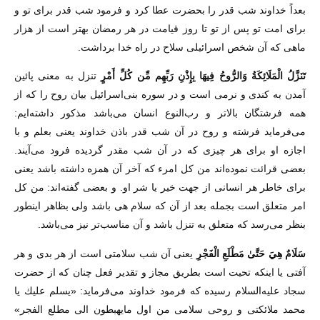
بعداً خداوند شب قدر را بحضرت عطا کرد و فرمود شب قدر برای تو و
برای امت تو پس از تو تا روز قیامت در هر رمضان بهتر است از هزار
ماهی که آن شخص اسرائیلی سلاح در راه خدا برداشت.
تَنَزَّلُ الْمَلَائِكَةُ وَالرُّ‌وحُ فِيهَا بِإِذْنِ رَ‌بِّهِم مِّن كُلِّ أَمْرٍ‌
تنزل به معنی پائین
آمدن به کندی و نرمی است و در سوره بنی‌اسرائیل بیان روح را که از
همه فرشتگان بالاتر و رب‌النوع انسان می‌باشد مذکور داشته‌ایم:
می‌فرماید فرشته و روح در آن شب قدر باذن خداوند یعنی بعلم و با
اجازه او برای هر چیزی که در آن شب مقدر گردیده فرود می‌آیند.
بعضی قرائت نموده‌اند من کل امرء که آخر آن همزه داشته باشد یعنی
برای خاطر هر انسانی از جهت خیر یا شر او. و بعضی گفته‌اند:
من کل
امر متعلق است بجمله بعد از آن که سلام هی باشد ولی بظاهر اینطور
بنظر می‌رسد که متعلق به تنزل باشد و آن مناسب‌تر نیز می‌باشد.
سَلَامٌ هِيَ حَتَّىٰ مَطْلَعِ الْفَجْرِ‌
یعنی آن شب سلامتی است از هر بدی و هر
آفتی یا اینکه تحیت است بطریق مجاز و تقدیر فعل چنان که از حضرت
سجاد علیه‌السلام رسیده که فرمود خداوند می‌فرماید: «يسلم عليك يا
محمد ملائكتی و روحی سلامی من اول مايهبطون الی مطلع الفجر»