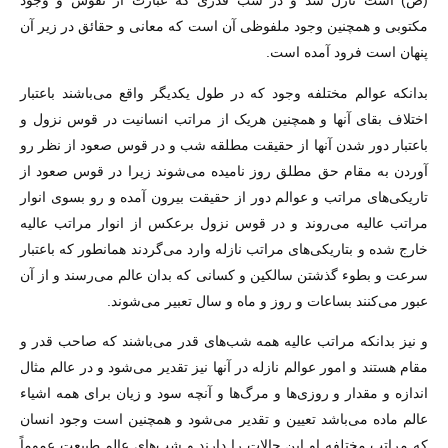
(ص) است نازل شد و در شب قدری که عبارت از نقوش و وجود
مکتوبی و همچنین وجود ملفوظی آن است که معانی و حقائق در زیر آن
پنهان است فرود آمده است.
بدانکه عوالم مختلفه وجود که در طول یکدیگر واقع می‌باشند باعتبار
اختلاف بقای آنها و همچنین هریک از مراتب انسانیت در قوس نزول و
باعتبار دور شدن آنها از حقیقت مطلقه شب و در قوس صعود از نظر رو
آوردن به مقام حق مطلق روز نامیده می‌شوند زیرا در قوس صعود از
تاریکی‌های مراتب و عوالم دور از حقیقت بیرون آمده و رو بسوی انوار
مراتب عالیه می‌روند و در قوس نزول برعکس از انوار مراتب عالیه
خارج شده و بتاریکی‌های مراتب نازله وارد می‌گردند همانطور که باعتبار
سرعت و بطوء گذشتن سالکین و کسانی که بدان عالم می‌رسند و از آن
عبور می‌کنند بساعات و روز و ماه و سال تعبیر می‌شوند.
و نیز بدانکه مراتب عالیه همه شب‌های قدر می‌باشند که صاحب قدر و
مقام هستند و امور عوالم نازله در آنها نیز تقدیر می‌شود و در عالم مثال
اندازه و مقدار و روزی‌ها و مرگ‌ها و آنچه سود و زیان برای همه اشیاء
عالم ماده می‌باشد تعیین و تقدیر می‌شود و همچنین است وجود انسان
که مراتب مختلفه او این حالات را دارند و شب‌های عالم طبیعت عموماً