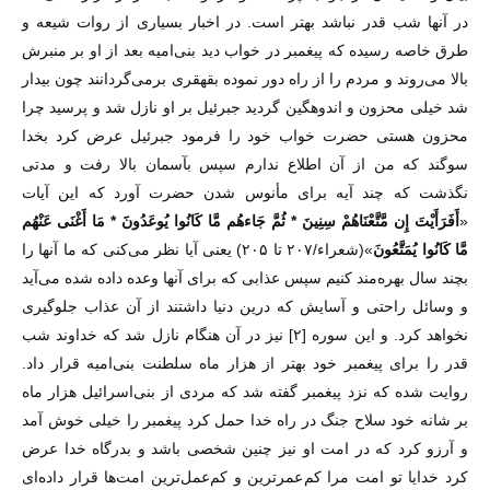
در آنها شب قدر نباشد بهتر است. در اخبار بسیاری از روات شیعه و
طرق خاصه رسیده که پیغمبر در خواب دید بنی‌امیه بعد از او بر منبرش
بالا می‌روند و مردم را از راه دور نموده بقهقری برمی‌گردانند چون بیدار
شد خیلی محزون و اندوهگین گردید جبرئیل بر او نازل شد و پرسید چرا
محزون هستی حضرت خواب خود را فرمود جبرئیل عرض کرد بخدا
سوگند که من از آن اطلاع ندارم سپس بآسمان بالا رفت و مدتی
نگذشت که چند آیه برای مأنوس شدن حضرت آورد که این آیات
«
أَفَرَأَيْتَ إِن مَّتَّعْنَاهُمْ سِنِينَ * ثُمَّ جَاءهُم مَّا كَانُوا يُوعَدُونََ * مَا أَغْنَى عَنْهُم
مَّا كَانُوا يُمَتَّعُونَ
»(شعراء/۲۰۷ تا ۲۰۵) یعنی آیا نظر می‌کنی که ما آنها را
بچند سال بهره‌مند کنیم سپس عذابی که برای آنها وعده داده شده می‌آید
و وسائل راحتی و آسایش که درین دنیا داشتند از آن عذاب جلوگیری
نخواهد کرد. و این سوره [۲] نیز در آن هنگام نازل شد که خداوند شب
قدر را برای پیغمبر خود بهتر از هزار ماه سلطنت بنی‌امیه قرار داد.
روایت شده که نزد پیغمبر گفته شد که مردی از بنی‌اسرائیل هزار ماه
بر شانه خود سلاح جنگ در راه خدا حمل کرد پیغمبر را خیلی خوش آمد
و آرزو کرد که در امت او نیز چنین شخصی باشد و بدرگاه خدا عرض
کرد خدایا تو امت مرا کم‌عمرترین و کم‌عمل‌ترین امت‌ها قرار داده‌ای