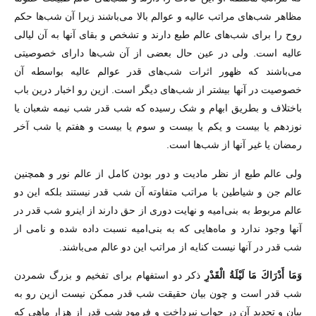
مظاهر شب‌های مراتب عالیه و عوالم بالا می‌باشند زیرا آن شب‌ها حکم
روح را برای شب‌های عالم طبع دارند و تشخص و بقای آنها به آن لیالی
عالیه است. ولی در عین حال بعضی از آن شب‌ها دارای خصوصیتی
می‌باشند که ظهور اثرات شب‌های قدر عوالم عالیه بواسطه آن
خصوصیت در آنها بیشتر از شب‌های دیگر است. ازین رو اخبار درین باب
باختلاف و بطریق ابهام و شک رسیده که شب قدر شب نیمه شعبان یا
نوزدهم یا بیست و یکم یا بیست و سوم یا بیست و هفتم یا شب آخر
رمضان یا غیر آنها از شب‌ها است.
ولی عالم طبع از نظر مادیت و دور بودن کامل از عالم نور و همچنین
عالم جن و شیاطین با مراتب متفاوته آن شب قدر نیستند بلکه این دو
عالم مربوط به بنی‌امیه و نهایت دوری از حق دارند از اینرو شب قدر در
آنها وجود ندارد و ماه‌هایی که به بنی‌امیه نسبت داده شده و نامی از
شب قدر در آنها نیست کنایه از مراتب این دو عالم می‌باشند.
وَمَا أَدْرَ‌اكَ مَا لَيْلَةُ الْقَدْرِ‌
ذکر دو استفهام برای تفخیم و بزرگ شمردن
شب قدر است و چون بیان حقیقت شب قدر ممکن نیست ازین رو به
بیان و تحدید آن در جواب نپرداخت و فرمود شب قدر از هزار ماهی که