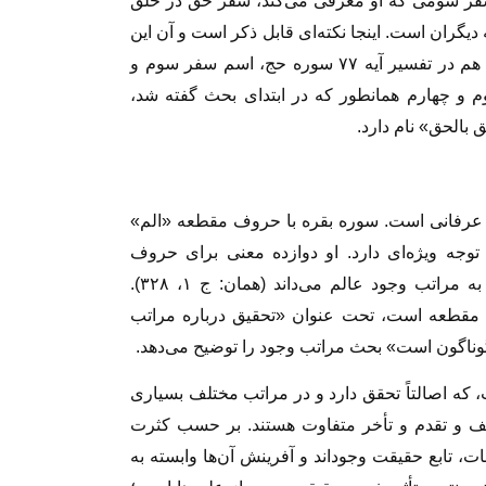
ر سومی که او معرفی می‌کند، سفر حق در خلق
یگران است. اینجا نکته‌ای قابل ذکر است و آن این
است که سلطانعلیشاه هم در تفسیر سوره حمد و هم در تفسیر آیه ۷۷ سوره حج، اسم سفر سوم و
م و چهارم همانطور که در ابتدای بحث گفته شد،
بالحق» نام دارد.
 عرفانی است. سوره بقره با حروف مقطعه «الم»
وجه ویژه‌ای دارد. او دوازده معنی برای حروف
مقطعه قائل است. یکی از این معانی را، اشاره به مراتب وجود عالم می‌داند (همان: ج ۱، ۳۲۸).
 مقطعه است، تحت عنوان «تحقیق درباره مراتب
گوناگون است» بحث مراتب وجود را توضیح می‌دهد.
، که اصالتاً تحقق دارد و در مراتب مختلف بسیاری
 و تقدم و تأخر متفاوت هستند. بر حسب کثرت
ات، تابع حقیقت وجوداند و آفرینش آن‌ها وابسته به