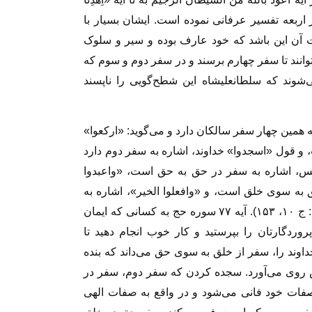
سفار اربعه تفسیر عرفانی نموده است. ایشان بسیار با
 آن این باشد که خود عارف بوده و سیر و سلوک
انند تا سفر چهارم برسند و در سفر دوم و سوم که
وند که سلطانعلیشاه این شطح‌گویی را ناپسند
 ۷۷ سوره حج، اشاره به همین چهار سفر سالکان دارد و می‌گوید: «ارکعوا»
و قول «اسجدوا» خداوند، اشاره به سفر دوم دارد
س، اشاره به سفر در حق به حق است، «واعبدوا
به سوی خلق است، و «وافعلوا الخیر»، اشاره به
سفر چهارم، یعنی به سیر حق در خلق است (همان: ج ۱۰، ۱۵۳). آیه ۷۷ سوره حج به کسانی که ایمان
روردگارتان را بپرستید و کار خوب انجام دهید تا
اوند را، سفر از خلق به سوی حق می‌داند که بنده
ش روی می‌آورد. سجده کردن که سفر دوم، سفر در
فات خود فانی می‌شود و در واقع به صفات الهی