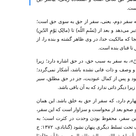
است.
» اشاره به سفر دوم، یعنی، سفر از حق به سوی حق است؛
هد و بعد از (بَسْمِ اللّه) تا (مالِکِ یَوْمِ الدّینِ)
 که مالکیت خدا، در وی ظاهر گشته و بنده را، از
ا فنای بنده است.
 نَسْتَعِینُ»، به سفر به سبب حق، در حق اشاره دارد؛ زیرا
 و وصف و ذات فانی نشده باشد، آشکار نمی‌گردد؛
شود و پس از کمال عبودیت، جز در حق مطلق، سیر
یرا دیگر ذاتی ندارد که به آن باقی باشد.
ه سفر چهارم دارد، که سفر از حق به خلق باشد. این‌‌ همان
 و صحو بعد از محواست و سزاوار است که این سفر،
این سفر، محفوظ بودن وحدت در کثرت است؛ به
طوری که هیچ کدام بر دیگری چیره نگردد و هیچ یک تحت تسلط دیگری پنهان نشود (گنابادی، ۱۳۷۲: ج
ه از آیه اعوذ بالله من الشیطان الرجیم به تا آیه «اِهْدِنَا