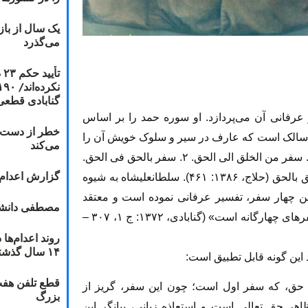
یک سال از با
می‌گذرد
ت
گنابادی قطعی
عرفانی آن می‌پردازد. او سوره حمد را بر اساس
خطر از دست دا
فر سالک است که عارف در سیر و سلوک خویش آن را
می‌کند
طی می‌کند. این چهار سفر به ترتیب عبارت‌اند از: ۱. سفر من الخلق الی الحق. ۲. سفر بالحق فی الحق.
گزارش اعدام ۲۰۱۸: قصاص و بخش
۳- سفر من الحق الی الخلق بالحق. ۴سفر فی الخلق بالحق (حلاج، ۱۳۸۶: ۴۶۱). سلطانعلیشاه به شیوه
ین چهار سفر، تفسیر عرفانی نموده است و معتقد
مصطفی دانشج
است که: «سوره مبارکه حمد، اشاره اجمالی به سفرهای چهارگانه است» (گنابادی، ۱۳۷۲: ج ۱، ۳۰۷ –
۱۴ سال گذشته
 این گونه قابل تطبیق است:
قطع تلفن هفت
 به حق، که سفر اول است؛ چون این سفر، گریز از
بزرگ
اهر حق تعالی است و استعاذه زبانی، بیانگر این