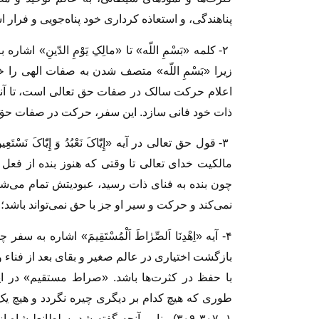
پناهندگی، و استعاذه کرداری خود پناه‌جویی و فرار 
۲- کلمه «بَسْمِ اللّه» تا «مالِکِ یَوْمِ الدّینِ
زیرا «بَسْمِ اللّه» متصف شدن به صفات الهی را خبر می‌د
اعلام حرکت سالک در صفات حق تعالی است، تا آنجا
ذات خود فانی سازد. این سفر، حرکت در صفات حق ت
۳- قول حق تعالی در آیه «إِیّٰاکَ نَعْبُدُ وَ إِیّٰاکَ
مالکیت خدای تعالی تا وقتی که هنوز بنده از فعل
چون بنده به فنای ذات رسید، عبودیتش تمام می‌
نمی‌کند و حرکت و سیر او جز با حق نمی‌تواند باشد؛ ز
۴- آیه «اِهْدِنَا اَلصِّرٰاطَ اَلْمُسْتَقِیمَ» اشاره ب
بازگشت اختیاری در عالم صغیر و بقای بعد از فناء
با حفظ در کثرت‌ها باشد. «صراط مستقیم» در 
۱، ۳۰۷-۳۰۹). بنا بر آنچه گفته شد، سلطانعلیشا