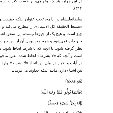
۳۱۴).
سلطانعلیشاه در ادامه، تحت عنوان اینکه حقیقت و
«بسیط الحقیقة کل الاشیاء»، را مطرح می‌کند و
چیز است و هیچ یک از چیز‌ها نیست، این سخن اشار
خبر داده نمی‌شود و همه چیز بودن آن از این جه
نظر گرفته شود، با آنچه که با شرط لحاظ شود، م
است و آنچه که «لا بشرط» لحاظ شده، عین مأخو
در آیات و اخبار در بیان این اتحاد «لا بشرط» وار
بین اشیاء دارد؛ مانند اینکه خداوند می‌فرماید:
(هُوَ مَعَکُمْ)
(فَأَیْنَمٰا تُوَلُّوا فَثَمَّ وَجْهُ اَللّٰه)
(إِنَّهُ بِکُلِّ شَیْءٍ مُحِیطٌ)