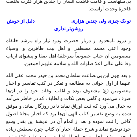
بی‌منتهاست و قامت قابلیت انسان را چندین هزار کثرت بخلعت
فاخرهٔ وحدت آراست:
تو یک چیزی ولی چندین هزاری دلیل از خویش
روشن‌تر نداری
و درود نامحدود از دربار حضرت ودود نیاز راه مرشد خانقاه
وجود اعنی محمد مصطفی و اهل بیت طاهرین و اوصیاء
معصومین آن جناب خصوصاً سرحلقهٔ اهل صفا و پیشوای ارباب
وفا علی عالی اعلا صلوات الله و سلامه علیهم اجمعین.
و بعد چون این بی‌بضاعت سلطان‌محمد بن حیدر محمد عفی الله
عنهما از اول جوانی به مطالعه و تفکر در کتب تفاسیر و اخبار
معصومین (ع) مشعوف بوده و اغلب اوقات خود را در آن‌ها
صرف می‌نمود و گاهی بعض نکات و لطایف که در خاطر می‌آمد
به خیال می‌آورد که ثبت اوراق نماید تا در روزگار بماند، و موفق
شده به وضع تفسیر کتاب الهی آن‌ها بود که اخبار مجلهٔ اصول
کافی را ثبت نموده و بعد از اتمام آن در اندیشهٔ این بقدر وسع
خود توضیح نماید و شرح جملهٔ اخبار آن کتاب چون بسطش زیاده
از حد می‌شد، ناچار به نحو اجمال اشاره نمود به علوم ثلاثهٔ دینیه،