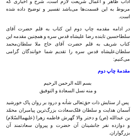
آداب ظاهر و اعمال شریعت لازم است، شرح و اخباری که
مربوط به این قسمت‌ها می‌باشد تفسیر و توضیح داده شده
است.
در ادامه مقدمه چاپ دوم این کتاب به قلم حضرت آقای
سلطاحسین تابنده رضا علیشاه قدس سره و همچنین مقدمه این
کتاب شریف به قلم حضرت آقای حاج ملا سلطان‌محمد
سلطان‌علیشاه قدس سره را تقدیم شما خوانندگان گرامی
می‌کنیم:
مقدمهٔ چاپ دوم
بسم الله الرحمن الرحیم
و منه نسل السعادة و التوفیق
پس از ستایش ذات حق‌تعالی شأنه و درود بر روان پاک خورشید
آسمان هدایت و سلطان فلک‌سعادت بزرگ‌ترین پیامبران محمّد
بن عبدالله (ص) و دختر والا گهرش فاطمه زهرا (علیهماالسّلام)
و دوازده نفر جانشینان آن حضرت و پیروان سعادتمند آن
بزرگواران.