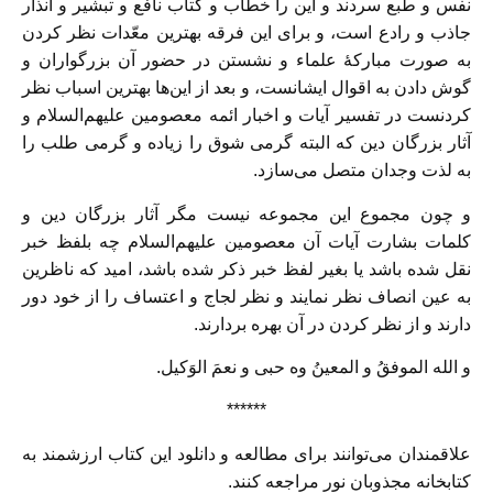
نفس و طبع سردند و این را خطاب و کتاب نافع و تبشیر و انذار
جاذب و رادع است، و برای این فرقه بهترین معّدات نظر کردن
به صورت مبارکهٔ علماء و نشستن در حضور آن بزرگواران و
گوش دادن به اقوال ایشانست، و بعد از این‌ها بهترین اسباب نظر
کردنست در تفسیر آیات و اخبار ائمه معصومین علیهم‌السلام و
آثار بزرگان دین که البته گرمی شوق را زیاده و گرمی طلب را
به لذت وجدان متصل می‌سازد.
و چون مجموع این مجموعه نیست مگر آثار بزرگان دین و
کلمات بشارت آیات آن معصومین علیهم‌السلام چه بلفظ خبر
نقل شده باشد یا بغیر لفظ خبر ذکر شده باشد، امید که ناظرین
به عین انصاف نظر نمایند و نظر لجاج و اعتساف را از خود دور
دارند و از نظر کردن در آن بهره بردارند.
و الله الموفقُ و المعینُ وه حبی و نعمَ الوَکیل.
******
علاقمندان می‌توانند برای مطالعه و دانلود این کتاب ارزشمند به
کتابخانه مجذوبان نور مراجعه کنند.