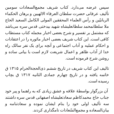
سپس عرضه می‌دارد. کتاب شریف مجمع‌السعادات سومین
تألیف عرفانی حضرت سلطان‌ العرفاء الالهیین و برهان الحکماء
الربانیّین و رأس العلماء المحققین المولی الکامل السعید الحاج
ملا سلطانمحمد سلطانعلیشاه شهید بیدختی قدس سره می‌باشد
که مشتمل بر تفسیر و شرح بعضی اخبار مجمله کتاب مستطاب
کافی است. این کتاب شریف بعضی اخبار ماثوره را در اعتقادات
و احکام عملیه و آداب اجتماعی و آنچه برای یک نفر سالک راه
خدا از آداب ظاهر و اعمال شریعت لازم است با بیانی ساده و
روشن شرح فرموده است.
تالیف این کتاب شریف در تاریخ ششم ذی‌الحجةالحرام ۱۳۱۵ ق
خاتمه یافته و در تاریخ چهارم جمادی الثانیه ۱۳۱۷ ق بچاپ
رسیده است.
آن بزرگوار بواسطهٔ علاقه و عشق زیادی که به راهنما و پیر خود
جناب حاج محمدکاظم سعادتعلیشاه اصفهانی قدس سره داشتند
سه تألیف اولی خود را بنام ایشان نموده و سعادتنامه و
بیان‌السعاده و مجمع‌السّعادات نامگذاری کردند.