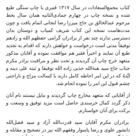
کتاب مجمع‌السعادات در سال ۱۳۱۷ قمری با چاپ سنگی طبع
شده و نسخه چاپ در چهارم جمادی‌الثانیه‌‌ همان سال بخط
مرحوم عبدالخالق بن حاج میرزا رضا لنجانی اتمام یافت و چون
مدت‌هاست نسخه این کتاب شریف کمیاب و دوستان بدان
دسترسی ندارند چند نفر از برادران گرامی حفظهم الله و زادهم
توفیقاً مدتی است درخواست و خواهش دارند که اقدام به تجدید
طبع آن نمایند و اخیراً فقیر هم موافقت نموده و آقایان مذکور
متعهد خرج چاپ آن گردیدند و تحت نظر و مراقبت برادر مکرم
جناب حاج سید هبةالله جذبی‌ زاده الله توفیقا و ثبته علی دینه و
ایَّدهُ که در این امر احاطه کامل دارند با کسالت مزاج و ناراحتی
چشم قبول این امر را نموده انجام شد.
از آقایانی که متعهد مخارج چاپ گردیدند و مایل نیستند نام آنان
ذکر گردد کمال خرسندی حاصل است مزید توفیق و وسعت و
برکت برای آنان خواستارم.
برادران مکرم آقایان سید قدرت‌الله آزاد و سید فضل‌الله
دانشور علوی و رضا پاسوار وفقهم الله نیز در تصحیح و مقابله و