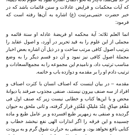
که آیات محکمات و فرایض عادلات و سنن قائمات باشد که در
خبر حضرت ختمی‌مرتبت (ع) اشاره به آن‌ها رفته است که
فرمود:
انما العلم ثلاثه: آیة محکمه او فریضهٔ عادله او سنة قائمه و
مجملی از این علوم را به قید تحریر در آورد، و اصول عقاید را
بترتیب اصول کافی مرتب ساخت و در ذیل آن اشاره بعض اخبار
مجملهٔ اصول کافی نیز نمود و آن دو قسم دیگر را به وضع
مناسب ترتیب داد، و نامیدم این مجموعه را به مجمع‌السعادات و
ترتیب دادم او را بر مقدمه و دوازده باب و خاتمه.
مقدمه – در بیان اینست که اصناف انسان با کثرت اصناف و
افراد از سه صنف بیرون نیستند، صنفی مجذوب صرفند یا دیوانهٔ
محض و با این‌ها کتاب و خطابی نیست زیر که صنف اول فی
مَقْعَدِ صِدْقٍ عِنْدَ مَلیلکٍ مُقْتَدِرٍ قرار گرفته، و ثانی ملحق به حیوان
گردیده و صنفی به زمهریر طبع افسرده و بر عامل طبع و ماده
چسبیده و این فرقه را اگر انذارات الهی نفع نبخشد خطاب و
کتابی نافع نخواهد بود، و صنفی به حرارت شوق گرم و به برودت