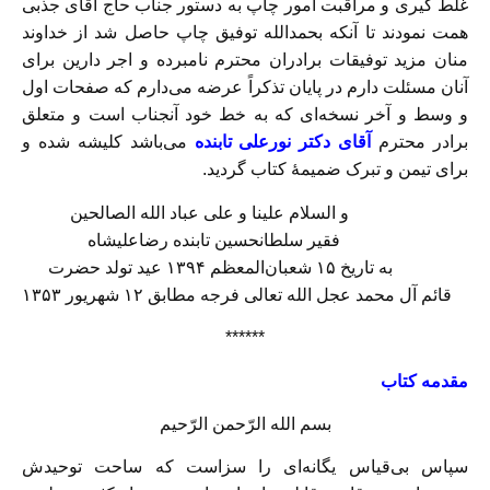
غلط گیری و مراقبت امور چاپ به دستور جناب حاج آقای جذبی
همت نمودند تا آنکه بحمدالله توفیق چاپ حاصل شد از خداوند
منان مزید توفیقات برادران محترم نامبرده و اجر دارین برای
آنان مسئلت دارم در پایان تذکراً عرضه می‌دارم که صفحات اول
و وسط و آخر نسخه‌ای که به خط خود آنجناب است و متعلق
برادر محترم
آقای دکتر نورعلی تابنده
می‌باشد کلیشه شده و
برای تیمن و تبرک ضمیمهٔ کتاب گردید.
و السلام علینا و علی عباد الله الصالحین
فقیر سلطانحسین تابنده رضاعلیشاه
به تاریخ ۱۵ شعبان‌المعظم ۱۳۹۴ عید تولد حضرت
قائم آل محمد عجل الله تعالی فرجه مطابق ۱۲ شهریور ۱۳۵۳
******
مقدمه کتاب
بسم الله الرّحمن الرّحیم
سپاس بی‌قیاس یگانه‌ای را سزاست که ساحت توحیدش