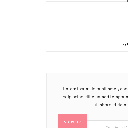
یه
Lorem ipsum dolor sit amet, co
adipiscing elit eiusmod tempor 
ut labore et dol
SIGN UP