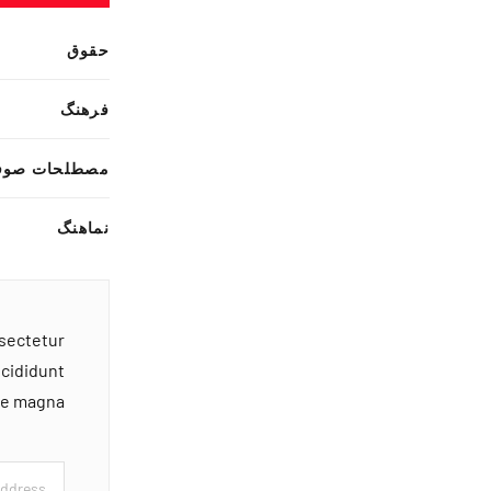
حقوق
فرهنگ
مصطلحات صوف
نماهنگ
nsectetur
ncididunt
ore magna