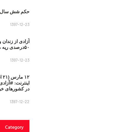
حکم شش سال ح
1397-12-23
آزادی از زندان 
۵۰درصدی ریه مصطفی دانشجو
1397-12-23
۱۲
در کشورهای خو
1397-12-22
Category