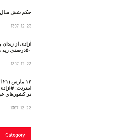
حکم شش سال ح
1397-12-23
آزادی از زندان 
۵۰درصدی ریه مصطفی دانشجو
1397-12-23
۱۲
در کشورهای خو
1397-12-22
Category