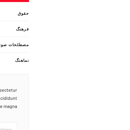
حقوق
فرهنگ
مصطلحات صوف
نماهنگ
nsectetur
ncididunt
ore magna