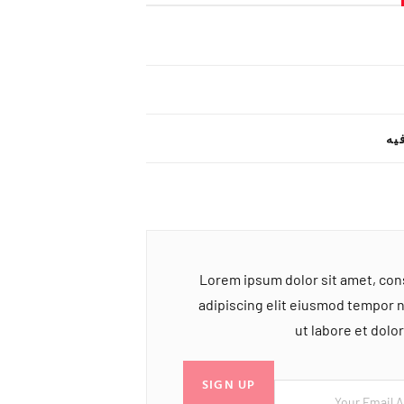
یه
Lorem ipsum dolor sit amet, co
adipiscing elit eiusmod tempor 
ut labore et dol
SIGN UP