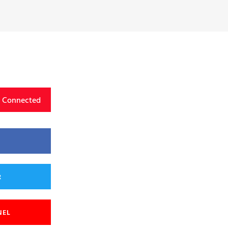
y Connected
R
NEL