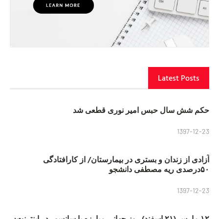
Latest Posts
حکم شش سال حبس امیر نوری قطعی شد
1397-12-23
آزادی از زندان و بستری در بیمارستان/ از کارافتادگی
۵۰درصدی ریه مصطفی دانشجو
1397-12-23
۱۲ مارس (۲۱ اسفند) روز جهانی مبارزه با سانسور در اینترنت: