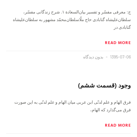
ج: معرفی مفسّر و تفسير بيان‌‌السعادة ۱. شرح زندگانی مفسّر،
سلطان‌عليشاه گنابادی حاج ملّاسلطان‌محمّد مشهور به سلطان‌عليشاه
گنابادی در
READ MORE
1395-07-06
بدون دیدگاه
وجود (قسمت ششم)
فرق الهام و علم لدنّى ابن عربى ميان الهام و علم لدنّى به اين صورت
فرق مى‌‏گذارد كه الهام،
READ MORE