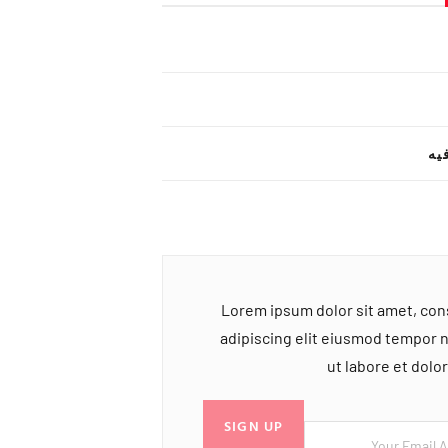
یه
Lorem ipsum dolor sit amet, co
adipiscing elit eiusmod tempor 
ut labore et dol
SIGN UP