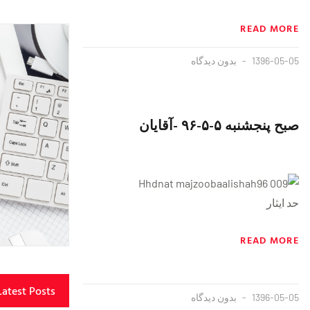
READ MORE
1396-05-05
بدون دیدگاه
صبح پنجشنبه ۵-۵-٩۶ -آقایان
حد ایثار
READ MORE
Latest Posts
1396-05-05
بدون دیدگاه