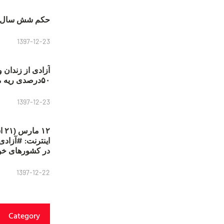
حکم شش سال ح
1397-12-23
{https://soundcloud.com/majzooban/zmcvk25ybubj}
آزادی از زندان 
۵۰درصدی ریه مصطفی دانشجو
1397-12-23
۱۲
در کشورهای خو
1397-12-22
Category