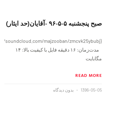
صبح پنجشنبه ۵-۵-٩۶ -آقایان(حد ایثار)
مدت‌زمان: ۱۶ دقيقه فايل با کیفیت بالا: ۱۴
مگابایت
READ MORE
1396-05-05
بدون دیدگاه