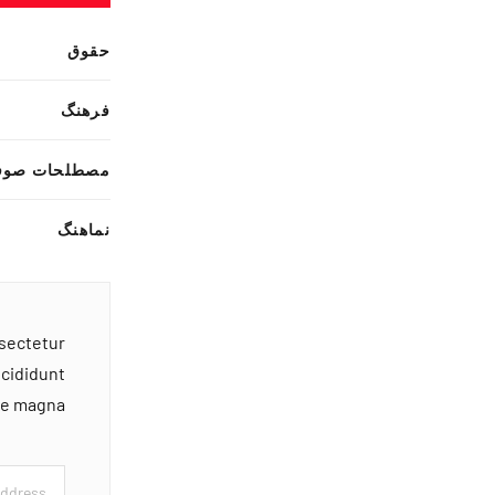
حقوق
فرهنگ
مصطلحات صوف
نماهنگ
nsectetur
ncididunt
ore magna