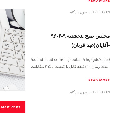
READ MORE
1396-06-09
بدون دیدگاه
مجلس صبح پنجشنبه ٩-۶-٩۶
-آقایان(عید قربان)
{https://soundcloud.com/majzooban/rhg2gdc7q3ci}
مدت‌زمان: ۲ دقيقه فايل با کیفیت بالا: ۲ مگابایت
READ MORE
1396-06-09
بدون دیدگاه
Latest Posts