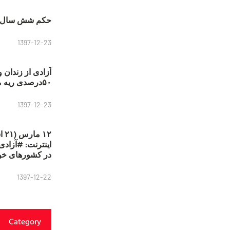
حکم شش سال ح
1397-12-23
آزادی از زندان 
۵۰درصدی ریه مصطفی دانشجو
1397-12-23
۱۲
در کشورهای خو
1397-12-22
Category