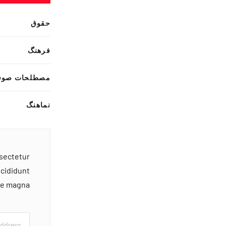
حقوق
فرهنگ
مصطلحات صوف
نماهنگ
nsectetur
ncididunt
ore magna