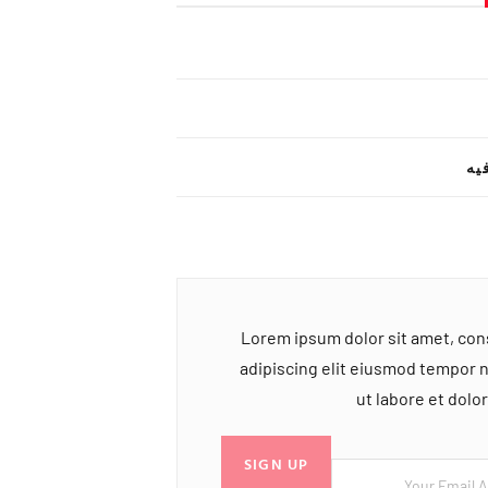
یه
Lorem ipsum dolor sit amet, co
adipiscing elit eiusmod tempor 
ut labore et dol
SIGN UP