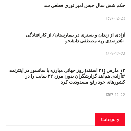
حکم شش سال حبس امیر نوری قطعی شد
1397-12-23
آزادی از زندان و بستری در بیمارستان/ از کارافتادگی
۵۰درصدی ریه مصطفی دانشجو
1397-12-23
۱۲ مارس (۲۱ اسفند) روز جهانی مبارزه با سانسور در اینترنت:
#آزادی هم‌آیند گزارشگران‌ بدون مرز، ۲۲ سایت را در
کشورهای خود رفع مسدودیت کرد
1397-12-22
Category