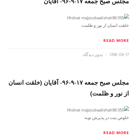
مجلس صبح جمعه ١٧-٩-٩۶- آقایان
خلقت انسان از نور و ظلمت
READ MORE
1396-09-17
بدون دیدگاه
مجلس صبح جمعه ١٧-٩-٩۶- آقایان (خلقت انسان
از نور و ظلمت)
خلوص نیت در پذیرش توبه
READ MORE