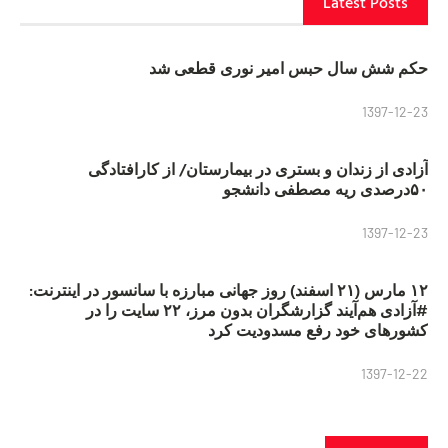
Latest Posts
حکم شش سال حبس امیر نوری قطعی شد
1397-12-23
آزادی از زندان و بستری در بیمارستان/ از کارافتادگی
۵۰درصدی ریه مصطفی دانشجو
1397-12-23
۱۲ مارس (۲۱ اسفند) روز جهانی مبارزه با سانسور در اینترنت:
#آزادی هم‌آیند گزارشگران‌ بدون مرز، ۲۲ سایت را در
کشورهای خود رفع مسدودیت کرد
1397-12-22