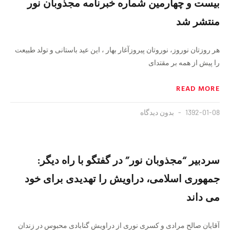
بیست و چهارمین شماره خبرنامه مجذوبان نور
منتشر شد
هر روزتان نوروز، نوروتان پیروزآغار بهار ، این عید باستانی و تولد طبیعت
را پیش از همه بر مقتدای
READ MORE
1392-01-08
بدون دیدگاه
سردبير “مجذوبان نور” در گفتگو با راه ديگر:
جمهورى اسلامى، دراویش را تهدیدى براى خود
مى داند
آقایان صالح مرادی و کسری نوری از دراویش گنابادی محبوس در زندان