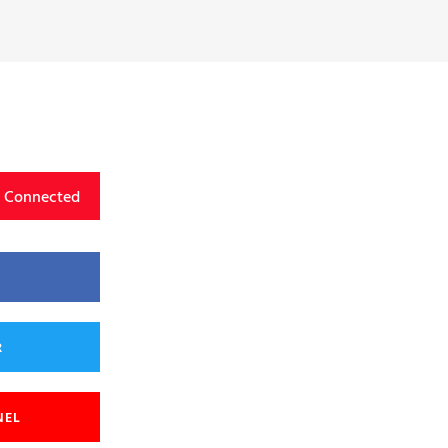
y Connected
R
NEL