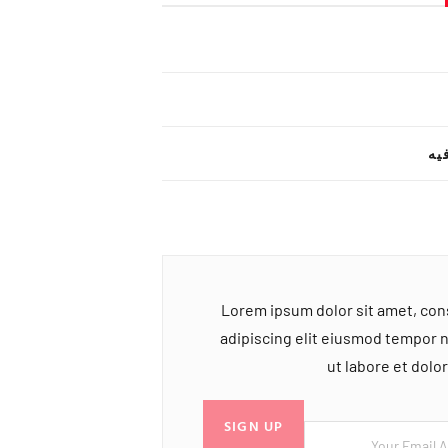
یه
Lorem ipsum dolor sit amet, co
adipiscing elit eiusmod tempor 
ut labore et dol
SIGN UP