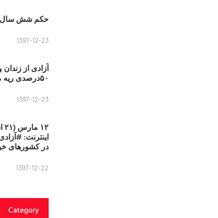
حکم شش سال ح
1397-12-23
آزادی از زندان 
۵۰درصدی ریه مصطفی دانشجو
1397-12-23
۱۲
در کشورهای خو
1397-12-22
Category