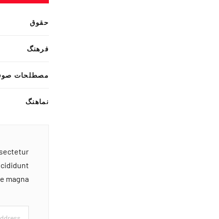
حقوق
فرهنگ
مصطلحات صوف
نماهنگ
nsectetur
ncididunt
ore magna