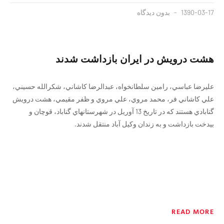
1390-03-17
بدون دیدگاه
هشت درويش در ايران بازداشت شدند
عليرضا عباسي، رامين سلطانخواه، عبدالرضا كاشاني، شكرالله حسيني،
علي كاشاني فر، محمد مروي، علي مروي و ظفر مقيمي، هشت درويش
گنابادي هستند كه در تاريخ 13 آوريل در شهرستانهاي گناباد، قوچان و
بيدخت بازداشت و به زندان وكيل آباد منتقل شدند.
READ MORE