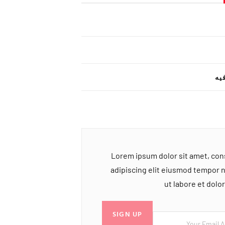
یه
Lorem ipsum dolor sit amet, co
adipiscing elit eiusmod tempor 
ut labore et dol
SIGN UP