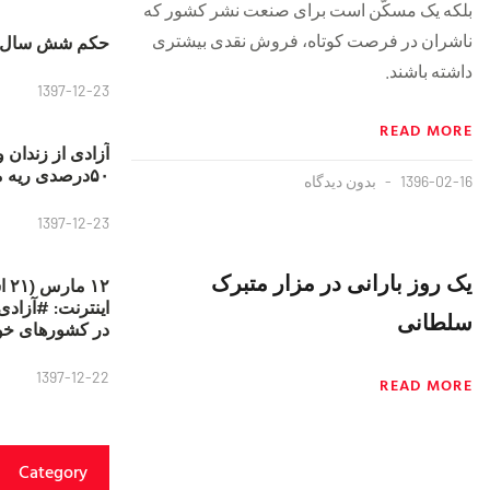
بلکه یک مسکّن است برای صنعت نشر کشور که
ناشران در فرصت کوتاه، فروش نقدی بیشتری
حکم شش سال ح
داشته باشند.
1397-12-23
READ MORE
آزادی از زندان 
۵۰درصدی ریه مصطفی دانشجو
1396-02-16
بدون دیدگاه
1397-12-23
یک روز بارانی در مزار متبرک
۱۲
سلطانی
در کشورهای خو
1397-12-22
READ MORE
Category