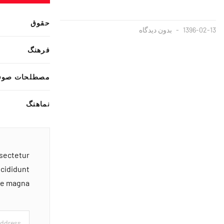
حقوق
1396-02-13
بدون دیدگاه
فرهنگ
مصطلحات صوف
نماهنگ
nsectetur
ncididunt
ore magna