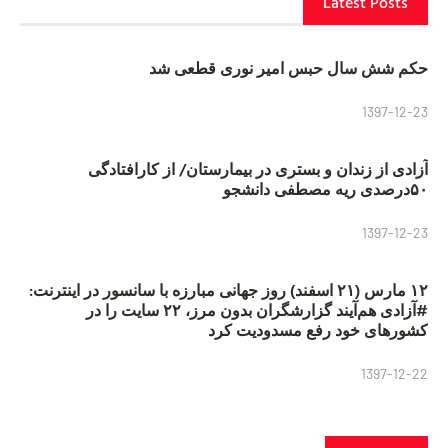
Latest Posts
حکم شش سال حبس امیر نوری قطعی شد
1397-12-23
آزادی از زندان و بستری در بیمارستان/ از کارافتادگی
۵۰درصدی ریه مصطفی دانشجو
1397-12-23
۱۲ مارس (۲۱ اسفند) روز جهانی مبارزه با سانسور در اینترنت:
#آزادی هم‌آیند گزارشگران‌ بدون مرز، ۲۲ سایت را در
کشورهای خود رفع مسدودیت کرد
1397-12-22