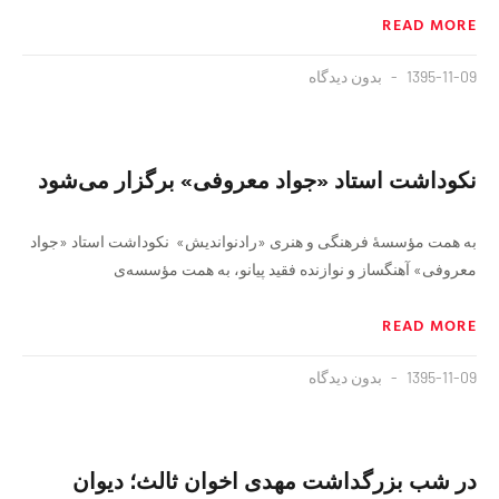
READ MORE
1395-11-09
بدون دیدگاه
نکوداشت استاد «جواد معروفی» برگزار می‌شود
به همت مؤسسهٔ فرهنگی و هنری «رادنواندیش» نکوداشت استاد «جواد
معروفی» آهنگساز و نوازنده فقید پیانو، به همت مؤسسه‌ی
READ MORE
1395-11-09
بدون دیدگاه
در شب بزرگداشت مهدی اخوان ثالث؛ دیوان