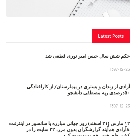
Latest Posts
حکم شش سال حبس امیر نوری قطعی شد
1397-12-23
آزادی از زندان و بستری در بیمارستان/ از کارافتادگی
۵۰درصدی ریه مصطفی دانشجو
1397-12-23
۱۲ مارس (۲۱ اسفند) روز جهانی مبارزه با سانسور در اینترنت:
#آزادی هم‌آیند گزارشگران‌ بدون مرز، ۲۲ سایت را در
کشورهای خود رفع مسدودیت کرد