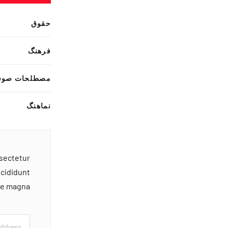
حقوق
فرهنگ
مصطلحات صوف
نماهنگ
nsectetur
ncididunt
ore magna