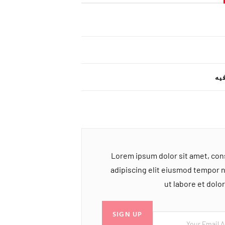
یه
Lorem ipsum dolor sit amet, co
adipiscing elit eiusmod tempor 
ut labore et dol
SIGN UP