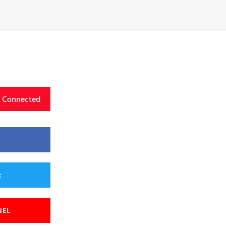
y Connected
R
NEL