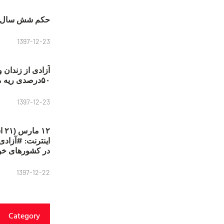
حکم شش سال ح
1397-12-23
آزادی از زندان 
۵۰درصدی ریه مصطفی دانشجو
1397-12-23
۱۲
در کشورهای خو
1397-12-22
Category