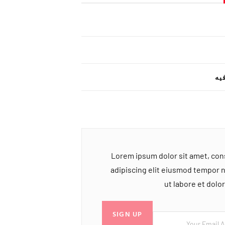
یه
Lorem ipsum dolor sit amet, co
adipiscing elit eiusmod tempor 
ut labore et dol
SIGN UP