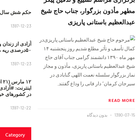
مطهر مأذون بزرگوار، جناب حاج شیخ
حکم شش سال ح
عبدالعظیم باستانی پاریزی
1397-12-23
در
آزادی از زندان 
کمال تأسف و تأثر مطلع شدیم روز پنجشنبه ۱۴
۵۰درصدی ریه مصطفی دانشجو
مهر ماه ۱۳۹۰ دانشمند گرامی جناب آقای حاج
1397-12-23
شیخ عبدالعظیم باستانی پاریزی، مأذون و مجاز
نماز بزرگوار سلسله نعمت اللهی گنابادی در
۱۲
سیرجان کرمان٬ دار فانی را وداع گفتند.
در کشورهای خو
READ MORE
1397-12-22
1390-07-15
بدون دیدگاه
Category