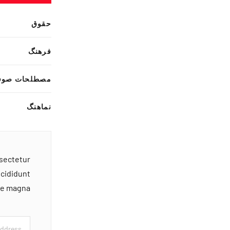
حقوق
فرهنگ
مصطلحات صوف
نماهنگ
nsectetur
ncididunt
ore magna