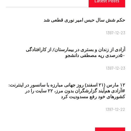
Latest Posts
حکم شش سال حبس امیر نوری قطعی شد
1397-12-23
آزادی از زندان و بستری در بیمارستان/ از کارافتادگی
۵۰درصدی ریه مصطفی دانشجو
1397-12-23
۱۲ مارس (۲۱ اسفند) روز جهانی مبارزه با سانسور در اینترنت:
#آزادی هم‌آیند گزارشگران‌ بدون مرز، ۲۲ سایت را در
کشورهای خود رفع مسدودیت کرد
1397-12-22