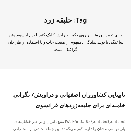
Tag: جلیقه زرد
برای تغییر این متن بر روی دکمه ویرایش کلیک کنید. لورم ایپسوم متن
ساختگی با تولید سادگی نامفهوم از صنعت چاپ و با استفاده از طراحان
گرافیک است.
نابینایی کشاورزان اصفهانی و‌ دراویش/ نگرانی
خامنه‌ای برای جلیقه‌زردهای فرانسوی
{youtube}lWdlE4nQQDU{/youtube} منبع: ایران وایر «در خیابان‌های
پاریس مردمشان را دارند کور می‌کنند» این جمله بخشی از سخنرانی