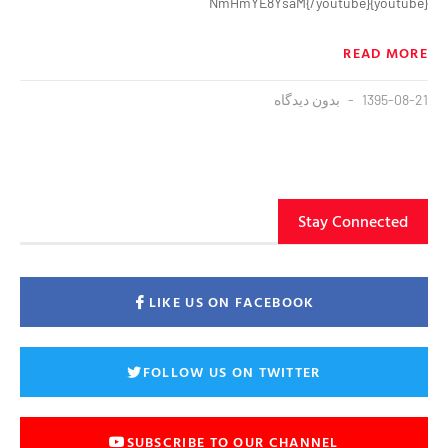
{youtube}NmHmYE8YsaM{/youtube}
READ MORE
1395-08-21
بدون دیدگاه
Stay Connected
LIKE US ON FACEBOOK
FOLLOW US ON TWITTER
SUBSCRIBE TO OUR CHANNEL