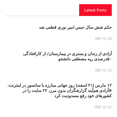
Latest Posts
حکم شش سال حبس امیر نوری قطعی شد
1397-12-23
آزادی از زندان و بستری در بیمارستان/ از کارافتادگی
۵۰درصدی ریه مصطفی دانشجو
1397-12-23
۱۲ مارس (۲۱ اسفند) روز جهانی مبارزه با سانسور در اینترنت:
#آزادی هم‌آیند گزارشگران‌ بدون مرز، ۲۲ سایت را در
کشورهای خود رفع مسدودیت کرد
1397-12-22