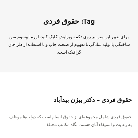
Tag: حقوق فردی
برای تغییر این متن بر روی دکمه ویرایش کلیک کنید. لورم ایپسوم متن
ساختگی با تولید سادگی نامفهوم از صنعت چاپ و با استفاده از طراحان
گرافیک است.
حقوق فردی – دکتر بیژن بیدآباد
‫ﺣﻘﻮق ﻓﺮدی ﺷﺎﻣﻞ ﻣﺠﻤﻮﻋﻪای از ﺣﻘﻮق اﻧﺴﺎﻧﻬﺎﺳﺖ ﻛﻪ دوﻟﺖﻫﺎ ﻣﻮﻇﻒ
ﺑﻪ رﻋﺎﻳﺖ و اﺳﺘﻴﻔﺎء آﻧﺎن ﻫﺴﺘﻨﺪ. ﻧﮕﺎه ﻣﻜﺎﺗﺐ ﻣﺨﺘﻠﻒ